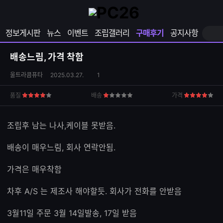
확
샵
마
장
다
이
영
나
페
정보게시판
뉴스
이벤트
조립갤러리
구매후기
공지사항
역
와
이
펼
열
지
쳐
보
기
열
배송느림, 가격 착함
기
기
상
댓
울트라콤퓨타
2025.03.27.
1
품
글
S
수
품질
배송
가격
4
1
4
N
점
점
점
S
공
조립후 남는 나사,케이블 못받음.
유
하
배송이 매우느림, 회사 연락안됨.
기
가격은 매우착함
차후 A/S 는 제조사 해야할듯. 회사가 전화를 안받음
3월11일 주문 3월 14일발송, 17일 받음