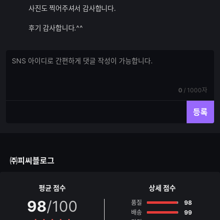
사진도 찍어주셔서 감사합니다.
후기 감사합니다.^^
댓
댓
글
글
쓰
입
기
력
현
전
0
/
1000자
재
체
입
입
등록
력
력
한
가
글
능
자
한
수
글
㈜피씨블로그
자
수
평균 점수
상세 점수
98
/100
점
품질
98
점
배송
99