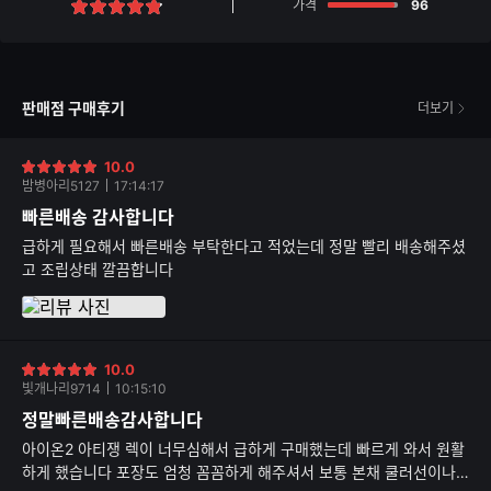
점
가격
96
별
점
판매점 구매후기
더보기
10.0
별
밤병아리5127
17:14:17
점
빠른배송 감사합니다
급하게 필요해서 빠른배송 부탁한다고 적었는데 정말 빨리 배송해주셨
고 조립상태 깔끔합니다
10.0
별
빛개나리9714
10:15:10
점
정말빠른배송감사합니다
아이온2 아티쟁 렉이 너무심해서 급하게 구매했는데 빠르게 와서 원활
하게 했습니다 포장도 엄청 꼼꼼하게 해주셔서 보통 본채 쿨러선이나