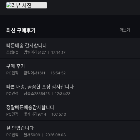
그래픽카드선이 좀 풀려있는경우가 많은데 문제 하나없이 바로 게임가
능했습니다
최신 구매후기
더보기
빠른배송 감사합니다
사진 첨부된 후기
조립PC
밤병아리5127
17:14:17
구매 후기
사진 첨부된 후기
PC견적
금악어새1611
15:54:52
빠른 배송, 꼼꼼한 포장 감사합니다
사진 첨부된 후기
PC견적
참물소2856425
12:34:23
정말빠른배송감사합니다
사진 첨부된 후기
PC견적
빛개나리9714
10:15:10
잘 받았습니다
사진 첨부된 후기
PC견적
물새5009
2026.08.08.