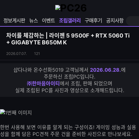
확
샵
마
장
다
이
영
나
페
정보게시판
뉴스
이벤트
조립갤러리
구매후기
공지사항
역
와
이
펼
열
지
쳐
보
기
열
차이를 체감하는 | 라이젠 5 9500F + RTX 5060 Ti
기
기
+ GIGABYTE B650M K
조
조
2026.07.07.
121
립
회
갤
수
샵다나와 온수선화5019 고객님께서
2026.06.28.
에
러
주문하신 조립PC입니다.
리
㈜한마음아이티
에서 조립, 판매 되었으며
S
실제 조립된 PC를 사진과 영상으로 소개해드립니다.
N
S
공
유
하
기
한번 사용해 보면 이유를 알게 되는 구성이죠! 게이밍 성능과 실용
성을 함께 담은 PC견적 주문 건을 준비한 사진으로 만나보세요.