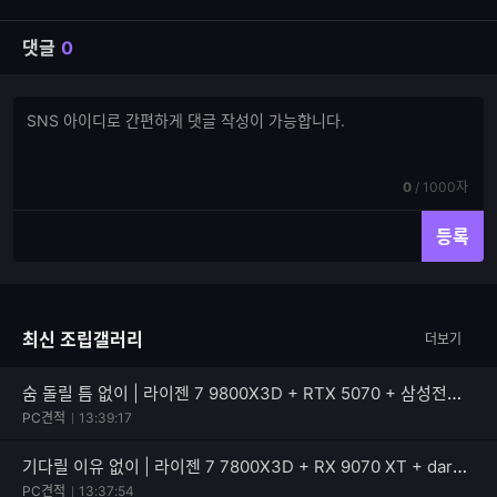
댓글
0
댓
댓
글
글
쓰
입
기
력
현
전
0
/
1000자
재
체
입
입
등록
력
력
한
가
글
능
자
한
최신 조립갤러리
더보기
수
글
자
수
숨 돌릴 틈 없이 | 라이젠 7 9800X3D + RTX 5070 + 삼성전자 990 PRO
PC견적
13:39:17
기다릴 이유 없이 | 라이젠 7 7800X3D + RX 9070 XT + darkFlash 퍼펙트모스트 850W 80PLUS골드
PC견적
13:37:54