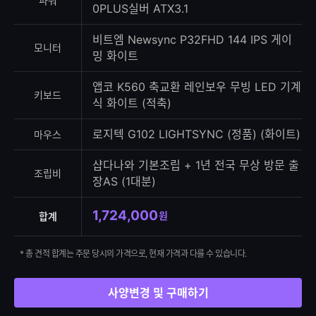
파워
0PLUS실버 ATX3.1
비트엠 Newsync P32FHD 144 IPS 게이
모니터
밍 화이트
앱코 K560 축교환 레인보우 무빙 LED 기계
키보드
식 화이트 (적축)
로지텍 G102 LIGHTSYNC (정품) (화이트)
마우스
샵다나와 기본조립 + 1년 전국 무상 방문 출
조립비
장AS (1대분)
1,724,000
원
합계
* 총 견적 합계는 주문 당시의 가격으로, 현재 가격과 다를 수 있습니다.
사양변경 및 구매하기