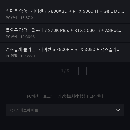
실력을 쑥쑥 | 라이젠 7 7800X3D + RTX 5060 Ti + GeIL DDR5-5600 CL46 PRISTINE V
PC견적
13:37:01
물오른 감각 | 울트라 7 270K Plus + RTX 5060 Ti + ASRock B860 Rock WiFi 7
PC견적
13:36:16
순조롭게 풀리는 | 라이젠 5 7500F + RTX 3050 + 맥스엘리트 MAXWELL RENAS 600W 80PLUS스탠다드
PC견적
13:35:29
현
총
1
/
5
이
다
재
페
전
음
페
페
페
이
이
이
이
지
지
지
PC버전
로그인
개인정보처리방침
고객센터
지
㈜ 커넥트웨이브
세
부
정
보