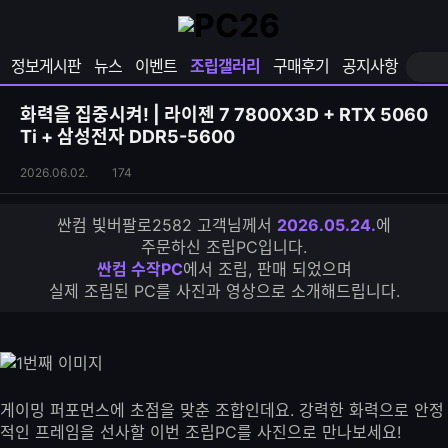
확
샵
마
장
다
이
영
나
페
정보게시판
뉴스
이벤트
조립갤러리
구매후기
공지사항
역
와
이
펼
열
지
쳐
보
기
열
화력을 집중시켜! | 라이젠 7 7800X3D + RTX 5060
기
기
Ti + 삼성전자 DDR5-5600
조
조
2026.06.02.
174
립
회
갤
수
싼컴 빛버팔로2582 고객님께서
2026.05.24.
에
러
주문하신 조립PC입니다.
리
싼컴 수작PC
에서 조립, 판매 되었으며
S
실제 조립된 PC를 사진과 영상으로 소개해드립니다.
N
S
공
유
하
기
게이밍 퍼포먼스에 초점을 맞춘 조합인데요. 강력한 화력으로 안정
적인 프레임을 선사할 이번 조립PC를 사진으로 만나보세요!