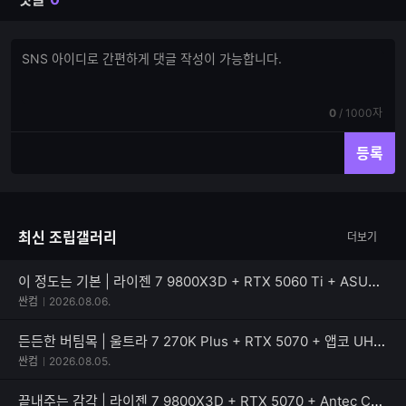
댓
댓
글
글
쓰
입
기
력
현
전
0
/
1000자
재
체
입
입
등록
력
력
한
가
글
능
자
한
최신 조립갤러리
더보기
수
글
자
수
이 정도는 기본 | 라이젠 7 9800X3D + RTX 5060 Ti + ASUS TUF Gaming B850M-PLUS II
싼컴
2026.08.06.
든든한 버팀목 | 울트라 7 270K Plus + RTX 5070 + 앱코 UH40 킬러웨일 ARGB
싼컴
2026.08.05.
끝내주는 감각 | 라이젠 7 9800X3D + RTX 5070 + Antec C8 MESH