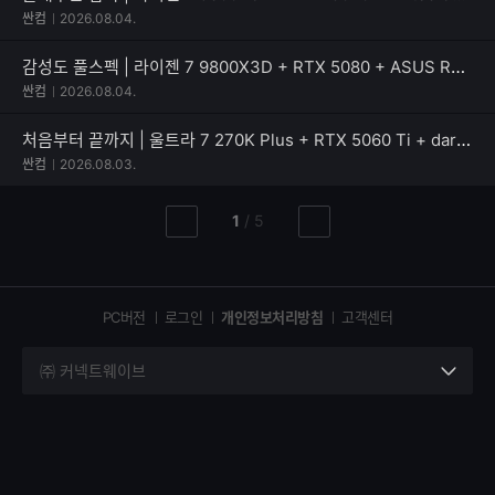
싼컴
2026.08.04.
감성도 풀스펙 | 라이젠 7 9800X3D + RTX 5080 + ASUS ROG CROSSHAIR X870E DARK HERO
싼컴
2026.08.04.
처음부터 끝까지 | 울트라 7 270K Plus + RTX 5060 Ti + darkFlash DLX ULTRA MESH
싼컴
2026.08.03.
현
총
1
/
5
이
다
재
페
전
음
페
페
페
이
이
이
이
지
지
지
PC버전
로그인
개인정보처리방침
고객센터
지
㈜ 커넥트웨이브
세
부
정
보
열
기