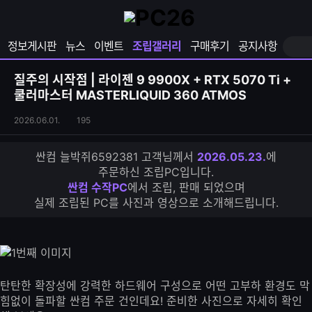
확
샵
마
장
다
이
영
나
페
정보게시판
뉴스
이벤트
조립갤러리
구매후기
공지사항
역
와
이
펼
열
지
쳐
보
기
열
질주의 시작점 | 라이젠 9 9900X + RTX 5070 Ti +
기
기
쿨러마스터 MASTERLIQUID 360 ATMOS
조
조
2026.06.01.
195
립
회
갤
수
싼컴 늘박쥐6592381 고객님께서
2026.05.23.
에
러
주문하신 조립PC입니다.
리
싼컴 수작PC
에서 조립, 판매 되었으며
S
실제 조립된 PC를 사진과 영상으로 소개해드립니다.
N
S
공
유
하
기
탄탄한 확장성에 강력한 하드웨어 구성으로 어떤 고부하 환경도 막
힘없이 돌파할 싼컴 주문 건인데요! 준비한 사진으로 자세히 확인