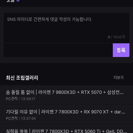
댓
댓
글
글
쓰
입
기
력
현
전
0
/
1000자
재
체
입
입
등록
력
력
한
가
글
능
자
한
최신 조립갤러리
더보기
수
글
자
수
숨 돌릴 틈 없이 | 라이젠 7 9800X3D + RTX 5070 + 삼성전자 990 PRO
PC견적
13:39:17
기다릴 이유 없이 | 라이젠 7 7800X3D + RX 9070 XT + darkFlash 퍼펙트모스트 850W 80PLUS골드
PC견적
13:37:54
실력을 쑥쑥 | 라이젠 7 7800X3D + RTX 5060 Ti + GeIL DDR5-5600 CL46 PRISTINE V