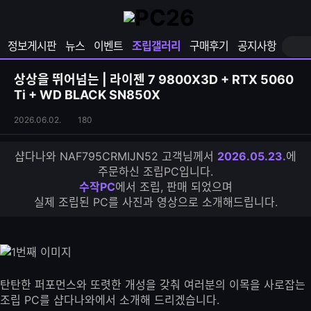
확
샵
마
장
다
이
영
나
페
정보게시판
뉴스
이벤트
조립갤러리
구매후기
공지사항
역
와
이
펼
열
지
쳐
보
기
열
상상을 뛰어넘는 | 라이젠 7 9800X3D + RTX 5060
기
기
Ti + WD BLACK SN850X
조
조
2026.06.02.
180
립
회
갤
수
샵다나와 NAF795CRMIJN52 고객님께서
2026.05.23.
에
러
주문하신 조립PC입니다.
리
수작PC
에서 조립, 판매 되었으며
S
실제 조립된 PC를 사진과 영상으로 소개해드립니다.
N
S
공
유
하
기
탄탄한 퍼포먼스와 또렷한 개성을 갖춰 여러분의 이목을 사로잡는
조립 PC를 샵다나와에서 소개해 드리겠습니다.