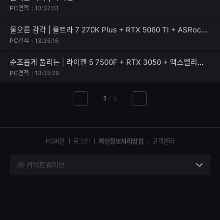
PC견적
13:37:01
물오른 감각 | 울트라 7 270K Plus + RTX 5060 Ti + ASRock B860 Rock WiFi 7
PC견적
13:36:16
순조롭게 풀리는 | 라이젠 5 7500F + RTX 3050 + 맥스엘리트 MAXWELL RENAS 600W 80PLUS스탠다드
PC견적
13:35:29
현
총
1
/
5
이
다
재
페
전
음
페
페
페
이
이
이
이
지
지
지
PC버전
로그인
개인정보처리방침
고객센터
지
㈜ 커넥트웨이브
세
부
정
보
열
기