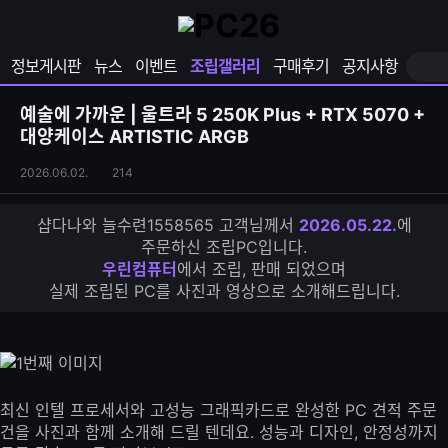
확
샵
마
장
다
이
영
나
페
정보게시판
뉴스
이벤트
조립갤러리
구매후기
공지사항
역
와
이
펼
열
지
쳐
보
기
열
예술에 가까운 | 울트라 5 250K Plus + RTX 5070 +
기
기
대양케이스 ARTISTIC ARGB
조
조
2026.06.02.
214
립
회
갤
수
샵다나와 늘수련1558565 고객님께서
2026.05.22.
에
러
주문하신 조립PC입니다.
리
우린컴퓨터
에서 조립, 판매 되었으며
S
실제 조립된 PC를 사진과 영상으로 소개해드립니다.
N
S
공
유
하
기
최신 인텔 프로세서와 고성능 그래픽카드로 완성한 PC 견적 주문
건을 사진과 함께 소개해 드릴 텐데요. 성능과 디자인, 안정성까지