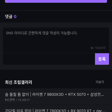
댓글
0
댓
댓
글
글
쓰
입
기
력
현
전
0
/
1000자
재
체
입
입
등록
력
력
한
가
글
능
자
한
최신 조립갤러리
더보기
수
글
자
수
숨 돌릴 틈 없이 | 라이젠 7 9800X3D + RTX 5070 + 삼성전자 990 PRO
PC견적
13:39:17
기다릴 이유 없이 | 라이젠 7 7800X3D + RX 9070 XT + darkFlash 퍼펙트모스트 850W 80PLUS골드