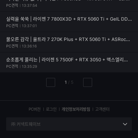
PC견적
13:37:54
실력을 쑥쑥 | 라이젠 7 7800X3D + RTX 5060 Ti + GeIL DDR5-5600 CL46 PRISTINE V
PC견적
13:37:01
물오른 감각 | 울트라 7 270K Plus + RTX 5060 Ti + ASRock B860 Rock WiFi 7
PC견적
13:36:16
순조롭게 풀리는 | 라이젠 5 7500F + RTX 3050 + 맥스엘리트 MAXWELL RENAS 600W 80PLUS스탠다드
PC견적
13:35:29
현
총
1
/
5
이
다
재
페
전
음
페
페
페
이
이
이
이
지
지
지
PC버전
로그인
개인정보처리방침
고객센터
지
㈜ 커넥트웨이브
세
부