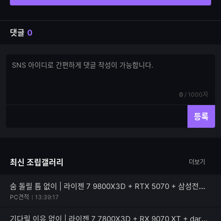
댓글
0
댓
댓
글
글
쓰
입
기
력
현
전
0
/
1000자
재
체
입
입
등록
력
력
한
가
글
능
자
한
최신 조립갤러리
더보기
수
글
자
수
숨 돌릴 틈 없이 | 라이젠 7 9800X3D + RTX 5070 + 삼성전자 990 PRO
PC견적
13:39:17
기다릴 이유 없이 | 라이젠 7 7800X3D + RX 9070 XT + darkFlash 퍼펙트모스트 850W 80PLUS골드