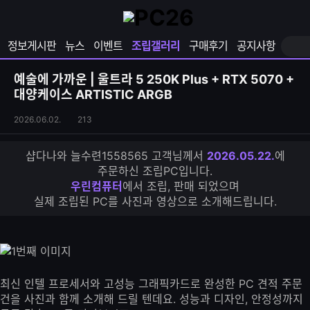
확
샵
마
장
다
이
영
나
페
정보게시판
뉴스
이벤트
조립갤러리
구매후기
공지사항
역
와
이
펼
열
지
쳐
보
기
열
예술에 가까운 | 울트라 5 250K Plus + RTX 5070 +
기
기
대양케이스 ARTISTIC ARGB
조
조
2026.06.02.
213
립
회
갤
수
샵다나와 늘수련1558565 고객님께서
2026.05.22.
에
러
주문하신 조립PC입니다.
리
우린컴퓨터
에서 조립, 판매 되었으며
S
실제 조립된 PC를 사진과 영상으로 소개해드립니다.
N
S
공
유
하
기
최신 인텔 프로세서와 고성능 그래픽카드로 완성한 PC 견적 주문
건을 사진과 함께 소개해 드릴 텐데요. 성능과 디자인, 안정성까지