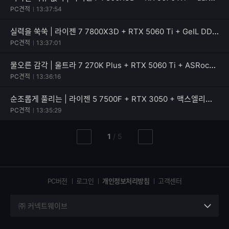
PC견적
13:37:54
실력을 쑥쑥 | 라이젠 7 7800X3D + RTX 5060 Ti + GeIL DDR5-5600 CL46 PRISTINE V
PC견적
13:37:01
물오른 감각 | 울트라 7 270K Plus + RTX 5060 Ti + ASRock B860 Rock WiFi 7
PC견적
13:36:16
순조롭게 풀리는 | 라이젠 5 7500F + RTX 3050 + 맥스엘리트 MAXWELL RENAS 600W 80PLUS스탠다드
PC견적
13:35:29
현
총
1
/
5
이
다
재
페
전
음
페
페
페
이
이
이
이
지
지
지
PC버전
로그인
개인정보처리방침
고객센터
지
㈜ 커넥트웨이브
세
부