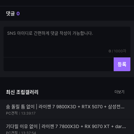
댓글
0
댓
댓
글
글
쓰
입
기
력
현
전
0
/
1000자
재
체
입
입
등록
력
력
한
가
글
능
자
한
최신 조립갤러리
더보기
수
글
자
수
숨 돌릴 틈 없이 | 라이젠 7 9800X3D + RTX 5070 + 삼성전자 990 PRO
PC견적
13:39:17
기다릴 이유 없이 | 라이젠 7 7800X3D + RX 9070 XT + darkFlash 퍼펙트모스트 850W 80PLUS골드
PC견적
13:37:54