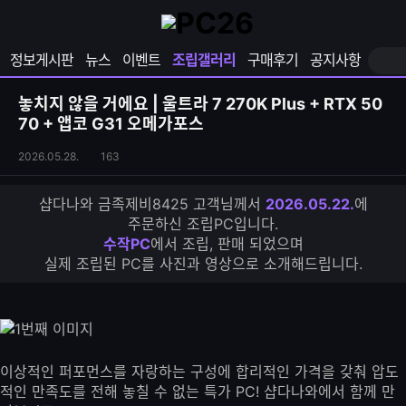
확
샵
마
장
다
이
영
나
페
정보게시판
뉴스
이벤트
조립갤러리
구매후기
공지사항
역
와
이
펼
열
지
쳐
보
기
열
놓치지 않을 거에요 | 울트라 7 270K Plus + RTX 50
기
기
70 + 앱코 G31 오메가포스
조
조
2026.05.28.
163
립
회
갤
수
샵다나와 금족제비8425 고객님께서
2026.05.22.
에
러
주문하신 조립PC입니다.
리
수작PC
에서 조립, 판매 되었으며
S
실제 조립된 PC를 사진과 영상으로 소개해드립니다.
N
S
공
유
하
기
이상적인 퍼포먼스를 자랑하는 구성에 합리적인 가격을 갖춰 압도
적인 만족도를 전해 놓칠 수 없는 특가 PC! 샵다나와에서 함께 만