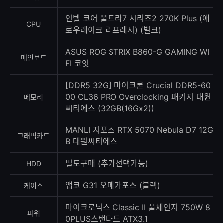
록
수
인텔 코어 울트라7 시리즈2 270K Plus (애
CPU
로우레이크 리프레시) (벌크)
ASUS ROG STRIX B860-G GAMING WI
메인보드
FI 코잇
[DDR5 32G] 마이크론 Crucial DDR5-60
00 CL36 PRO Overclocking 패키지 대원
메모리
씨티에스 (32GB(16Gx2))
MANLI 지포스 RTX 5070 Nebula D7 12G
그래픽카드
B 대원씨티에스
별도구매 (추가선택가능)
HDD
앱코 G31 오메가포스 (블랙)
케이스
마이크로닉스 Classic II 풀체인지 750W 8
파워
0PLUS스탠다드 ATX3.1