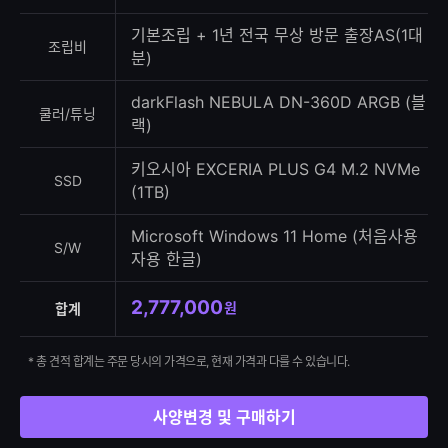
기본조립 + 1년 전국 무상 방문 출장AS(1대
조립비
분)
darkFlash NEBULA DN-360D ARGB (블
쿨러/튜닝
랙)
키오시아 EXCERIA PLUS G4 M.2 NVMe
SSD
(1TB)
Microsoft Windows 11 Home (처음사용
S/W
자용 한글)
2,777,000
원
합계
* 총 견적 합계는 주문 당시의 가격으로, 현재 가격과 다를 수 있습니다.
사양변경 및 구매하기