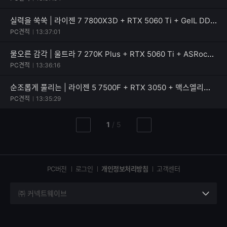
실력을 쑥쑥 | 라이젠 7 7800X3D + RTX 5060 Ti + GeIL DDR5-5600 CL46 PRISTINE V
PC견적
13:37:01
물오른 감각 | 울트라 7 270K Plus + RTX 5060 Ti + ASRock B860 Rock WiFi 7
PC견적
13:36:16
순조롭게 풀리는 | 라이젠 5 7500F + RTX 3050 + 맥스엘리트 MAXWELL RENAS 600W 80PLUS스탠다드
PC견적
13:35:29
현
총
1
/
5
이
다
재
페
전
음
페
페
페
이
이
이
이
지
지
지
PC버전
로그인
개인정보처리방침
고객센터
지
㈜ 커넥트웨이브
세
부
정