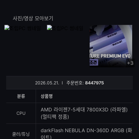
사진/영상 모아보기
+3
사
진/
영
2026.05.21.
l
주문번호:
8447975
상
등
분류
상품명
록
수
AMD 라이젠7-5세대 7800X3D (라파엘)
CPU
(멀티팩 정품)
darkFlash NEBULA DN-360D ARGB (화
쿨러/튜닝
이트)