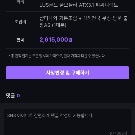
파워
LUS골드 풀모듈러 ATX3.1 피씨디렉트
샵다나와 기본조립 + 1년 전국 무상 방문 출
조립비
장AS (1대분)
2,615,000
원
합계
* 총 견적 합계는 주문 당시의 가격으로, 현재 가격과 다를 수 있습니다.
사양변경 및 구매하기
댓글
0
댓
댓
글
글
쓰
입
기
력
현
전
0
/
1000자