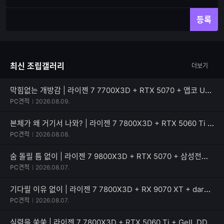
재
체
입
입
등록
력
력
한
가
글
능
자
한
최신 조립갤러리
더보기
수
글
자
수
막힘없는 개방감 | 라이젠 7 7700X3D + RTX 5070 + 앱코 UD51 엑시드 ARGB BTF
PC견적
2026.08.09.
본체가 왜 거기서 나와? | 라이젠 7 7800X3D + RTX 5060 Ti + PATRIOT SIGNATURE PREMIUM EVO
PC견적
2026.08.08.
숨 돌릴 틈 없이 | 라이젠 7 9800X3D + RTX 5070 + 삼성전자 990 PRO
PC견적
2026.08.07.
기다릴 이유 없이 | 라이젠 7 7800X3D + RX 9070 XT + darkFlash 퍼펙트모스트 850W 80PLUS골드
PC견적
2026.08.07.
실력을 쑥쑥 | 라이젠 7 7800X3D + RTX 5060 Ti + GeIL DDR5-5600 CL46 PRISTINE V