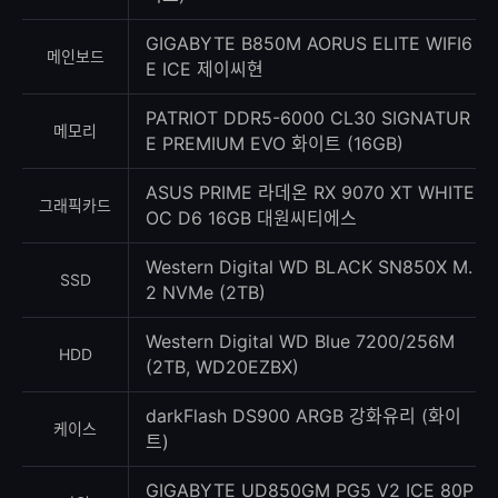
GIGABYTE B850M AORUS ELITE WIFI6
메인보드
E ICE 제이씨현
PATRIOT DDR5-6000 CL30 SIGNATUR
메모리
E PREMIUM EVO 화이트 (16GB)
ASUS PRIME 라데온 RX 9070 XT WHITE
그래픽카드
OC D6 16GB 대원씨티에스
Western Digital WD BLACK SN850X M.
SSD
2 NVMe (2TB)
Western Digital WD Blue 7200/256M
HDD
(2TB, WD20EZBX)
darkFlash DS900 ARGB 강화유리 (화이
케이스
트)
GIGABYTE UD850GM PG5 V2 ICE 80P