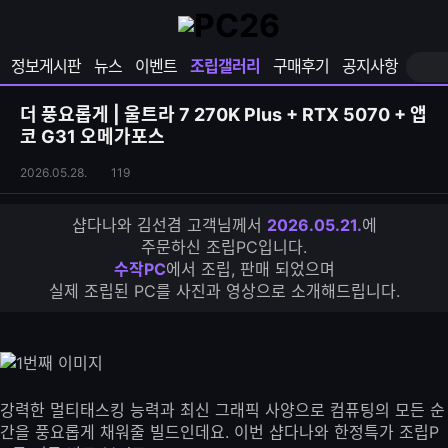
확
샵
마
장
다
이
영
나
페
정보게시판
뉴스
이벤트
조립갤러리
구매후기
공지사항
역
와
이
펼
열
지
쳐
보
기
열
더 풍요롭게 | 울트라 7 270K Plus + RTX 5070 + 앱
기
기
코 G31 오메가포스
조
조
2026.05.28.
119
립
회
갤
수
샵다나와 김선겸 고객님께서
2026.05.21.
에
러
주문하신 조립PC입니다.
리
수작PC
에서 조립, 판매 되었으며
S
실제 조립된 PC를 사진과 영상으로 소개해드립니다.
N
S
공
유
하
기
강력한 멀티태스킹 능력과 최신 그래픽 사양으로 컴퓨팅의 모든 순
간을 풍요롭게 채워줄 빌드인데요. 이번 샵다나와 한정특가 조립P