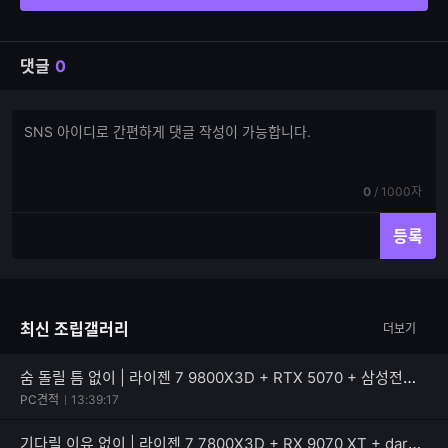
댓글
0
댓
댓
글
글
쓰
입
기
력
현
전
0
/
1000자
재
체
입
입
등록
력
력
한
가
글
능
자
한
최신 조립갤러리
더보기
수
글
자
수
숨 돌릴 틈 없이 | 라이젠 7 9800X3D + RTX 5070 + 삼성전자 990 PRO
PC견적
13:39:17
기다릴 이유 없이 | 라이젠 7 7800X3D + RX 9070 XT + darkFlash 퍼펙트모스트 850W 80PLUS골드