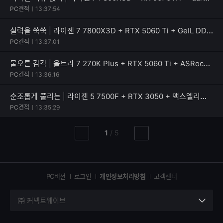
PC견적
13:37:54
실력을 쑥쑥 | 라이젠 7 7800X3D + RTX 5060 Ti + GeIL DDR5-5600 CL46 PRISTINE V
PC견적
13:37:01
물오른 감각 | 울트라 7 270K Plus + RTX 5060 Ti + ASRock B860 Rock WiFi 7
PC견적
13:36:16
순조롭게 풀리는 | 라이젠 5 7500F + RTX 3050 + 맥스엘리트 MAXWELL RENAS 600W 80PLUS스탠다드
PC견적
13:35:29
현
총
1
/
5
이
다
재
페
전
음
페
페
페
이
이
이
이
지
지
지
PC버전
로그인
개인정보처리방침
고객센터
지
㈜ 커넥트웨이브
세
부