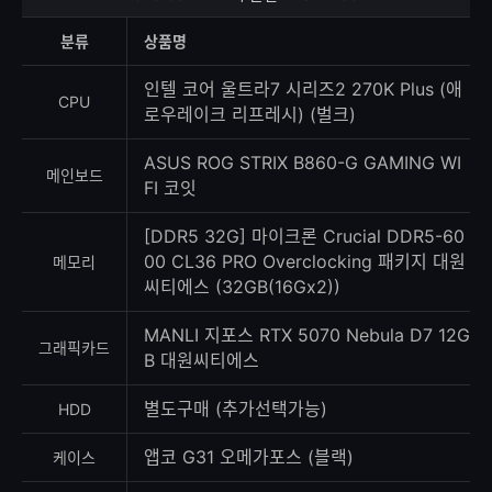
상
등
분류
상품명
록
수
인텔 코어 울트라7 시리즈2 270K Plus (애
CPU
로우레이크 리프레시) (벌크)
ASUS ROG STRIX B860-G GAMING WI
메인보드
FI 코잇
[DDR5 32G] 마이크론 Crucial DDR5-60
00 CL36 PRO Overclocking 패키지 대원
메모리
씨티에스 (32GB(16Gx2))
MANLI 지포스 RTX 5070 Nebula D7 12G
그래픽카드
B 대원씨티에스
별도구매 (추가선택가능)
HDD
앱코 G31 오메가포스 (블랙)
케이스