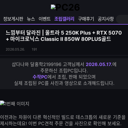
확
샵
마
장
다
이
영
나
페
정보게시판
뉴스
이벤트
조립갤러리
구매후기
공지사항
역
와
이
펼
열
지
쳐
보
기
열
느낌부터 달라진 | 울트라 5 250K Plus + RTX 5070
기
기
+ 마이크로닉스 Classic II 850W 80PLUS골드
조
조
2026.05.26.
191
립
회
갤
수
샵다나와 달홍학2199196 고객님께서
2026.05.17.
에
러
주문하신 조립PC입니다.
리
수작PC
에서 조립, 판매 되었으며
S
실제 조립된 PC를 사진과 영상으로 소개해드립니다.
N
S
공
유
하
기
이전과는 차원이 다른 혁신적인 빌드로 데스크톱의 새로운 기준을
제시하는데요! 이번 PC견적 주문 건을 사진으로 확인해 보세요.