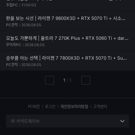
조립PC
11:00:02
판을 보는 시선 | 라이젠 7 9800X3D + RTX 5070 Ti + 시소닉 NEW FOCUS V4 GX-850
PC견적
2026.08.05.
오늘도 가뿐하게 | 울트라 7 270K Plus + RTX 5060 Ti + darkFlash DPF70 ARGB
무이자PC
2026.08.05.
승부를 아는 선택 | 라이젠 7 7800X3D + RTX 5070 Ti + SuperFlower SF-850F14GE
PC견적
2026.08.05.
현
총
1
/
5
이
다
재
페
전
음
페
페
페
이
이
이
이
지
지
지
PC버전
로그인
개인정보처리방침
고객센터
지
㈜ 커넥트웨이브
세
부