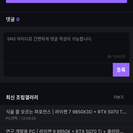
댓글
0
댓
댓
글
글
쓰
입
기
력
현
전
0
/
1000자
재
체
입
입
등록
력
력
한
가
글
능
자
한
최신 조립갤러리
더보기
수
글
자
수
식을 줄 모르는 퍼포먼스 | 라이젠 7 9850X3D + RTX 5070 Ti + Apacer DDR5-5200 CL40 NOX RGB BLACK
PC견적
13:06:29
연구 개발용 PC | 라이젠 9 9950X + RTX 5070 Ti + 쿨러마스터 MASTERLIQUID 360 ATMOS II VRM Fan