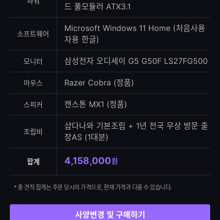
파워
드 풀모듈러 ATX3.1
Microsoft Windows 11 Home (처음사용
소프트웨어
자용 한글)
삼성전자 오디세이 G5 G50F LS27FG500
모니터
Razer Cobra (정품)
마우스
캔스톤 MX1 (정품)
스피커
샵다나와 기본조립 + 1년 전국 무상 방문 출
조립비
장AS (1대분)
4,158,000
원
합계
* 총 견적 합계는 주문 당시의 가격으로, 현재 가격과 다를 수 있습니다.
사양변경 및 구매하기