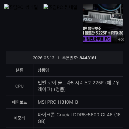
+3
사
진/
영
2026.05.13.
l
주문번호:
8443161
상
등
분류
상품명
록
수
인텔 코어 울트라5 시리즈2 225F (애로우
CPU
레이크) (정품)
MSI PRO H810M-B
메인보드
마이크론 Crucial DDR5-5600 CL46 (16
메모리
GB)