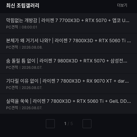
최신 조립갤러리
더보기
수
글
자
수
막힘없는 개방감 | 라이젠 7 7700X3D + RTX 5070 + 앱코 UD51 엑시드 ARGB BTF
PC견적
08:00:01
본체가 왜 거기서 나와? | 라이젠 7 7800X3D + RTX 5060 Ti + PATRIOT SIGNATURE PREMIUM EVO
PC견적
2026.08.08.
숨 돌릴 틈 없이 | 라이젠 7 9800X3D + RTX 5070 + 삼성전자 990 PRO
PC견적
2026.08.07.
기다릴 이유 없이 | 라이젠 7 7800X3D + RX 9070 XT + darkFlash 퍼펙트모스트 850W 80PLUS골드
PC견적
2026.08.07.
실력을 쑥쑥 | 라이젠 7 7800X3D + RTX 5060 Ti + GeIL DDR5-5600 CL46 PRISTINE V
PC견적
2026.08.07.
현
총
1
/
5
이
다
재
페
전
음