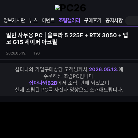
확
샵
마
장
다
이
영
나
페
정보게시판
뉴스
이벤트
조립갤러리
구매후기
공지사항
역
와
이
펼
열
지
쳐
보
기
열
일반 사무용 PC | 울트라 5 225F + RTX 3050 + 앱
기
기
코 G15 세이퍼 아크릴
조
조
2026.05.19.
196
립
회
갤
수
샵다나와 기업구매상담 고객님께서
2026.05.13.
에
러
주문하신 조립PC입니다.
리
샵다나와B2B
에서 조립, 판매 되었으며
S
실제 조립된 PC를 사진과 영상으로 소개해드립니다.
N
S
공
유
하
기