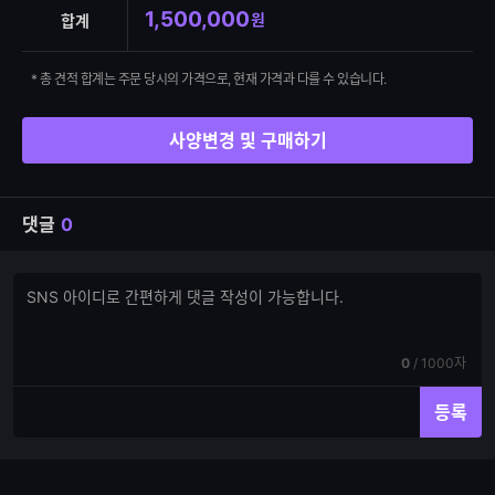
1,500,000
원
합계
* 총 견적 합계는 주문 당시의 가격으로, 현재 가격과 다를 수 있습니다.
사양변경 및 구매하기
댓글
0
댓
댓
글
글
쓰
입
기
력
현
전
0
/
1000자
재
체
입
입
등록
력
력
한
가
글
능
자
한