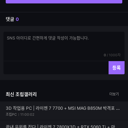
댓글
0
댓
댓
글
글
쓰
입
기
력
현
전
0
/
1000자
재
체
입
입
등록
력
력
한
가
글
능
자
한
최신 조립갤러리
더보기
수
글
자
수
3D 작업용 PC | 라이젠 7 7700 + MSI MAG B850M 박격포 + 마이크로닉스 Classic II 750W 80PLUS골드
조립PC
11:00:02
끝내 우위를 잡다 | 라이젠 7 7800X3D + RTX 5060 Ti + 마이크로닉스 Classic II 풀체인지 700W 80PLUS실버