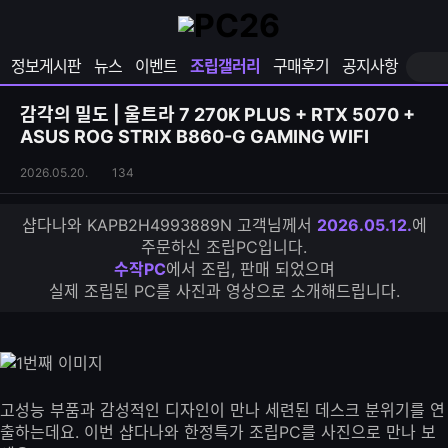
확
샵
마
장
다
이
영
나
페
정보게시판
뉴스
이벤트
조립갤러리
구매후기
공지사항
역
와
이
펼
열
지
쳐
보
기
열
감각의 밀도 | 울트라 7 270K PLUS + RTX 5070 +
기
기
ASUS ROG STRIX B860-G GAMING WIFI
조
조
2026.05.20.
134
립
회
갤
수
샵다나와 KAPB2H4993889N 고객님께서
2026.05.12.
에
러
주문하신 조립PC입니다.
리
수작PC
에서 조립, 판매 되었으며
S
실제 조립된 PC를 사진과 영상으로 소개해드립니다.
N
S
공
유
하
기
고성능 부품과 감성적인 디자인이 만나 세련된 데스크 분위기를 연
출하는데요. 이번 샵다나와 한정특가 조립PC를 사진으로 만나 보