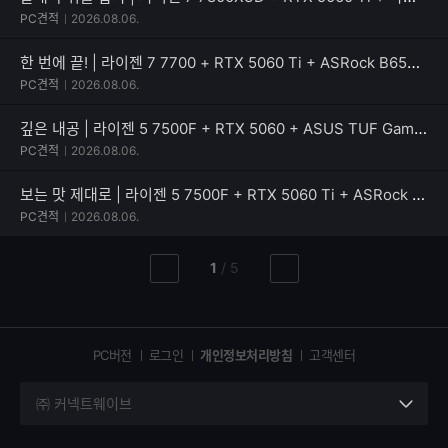
PC견적
2026.08.06.
한 번에 끝! | 라이젠 7 7700 + RTX 5060 Ti + ASRock B650M Pro X3D
PC견적
2026.08.06.
깊은 내공 | 라이젠 5 7500F + RTX 5060 + ASUS TUF Gaming B650EM-E WIFI
PC견적
2026.08.06.
보는 맛 제대로 | 라이젠 5 7500F + RTX 5060 Ti + ASRock B650M PG Riptide WiFi White
PC견적
2026.08.06.
현
총
1
/
5
이
다
재
페
전
음
페
페
페
이
이
이
이
지
지
지
PC버전
로그인
개인정보처리방침
고객센터
지
㈜ 커넥트웨이브
세
부