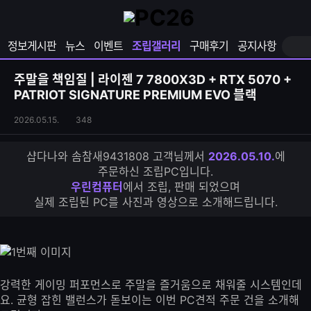
확
샵
마
장
다
이
영
나
페
정보게시판
뉴스
이벤트
조립갤러리
구매후기
공지사항
역
와
이
펼
열
지
쳐
보
기
열
주말을 책임질 | 라이젠 7 7800X3D + RTX 5070 +
기
기
PATRIOT SIGNATURE PREMIUM EVO 블랙
조
조
2026.05.15.
348
립
회
갤
수
샵다나와 솜참새9431808 고객님께서
2026.05.10.
에
러
주문하신 조립PC입니다.
리
우린컴퓨터
에서 조립, 판매 되었으며
S
실제 조립된 PC를 사진과 영상으로 소개해드립니다.
N
S
공
유
하
기
강력한 게이밍 퍼포먼스로 주말을 즐거움으로 채워줄 시스템인데
요. 균형 잡힌 밸런스가 돋보이는 이번 PC견적 주문 건을 소개해