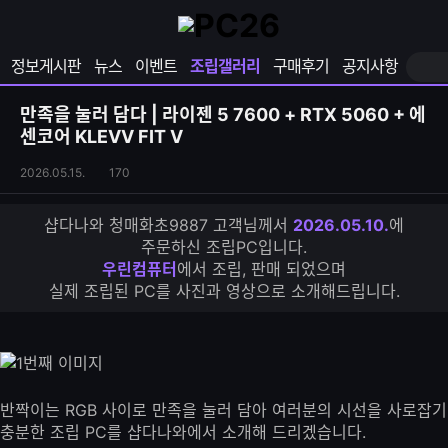
확
샵
마
장
다
이
영
나
페
정보게시판
뉴스
이벤트
조립갤러리
구매후기
공지사항
역
와
이
펼
열
지
쳐
보
기
열
만족을 눌러 담다 | 라이젠 5 7600 + RTX 5060 + 에
기
기
센코어 KLEVV FIT V
조
조
2026.05.15.
170
립
회
갤
수
샵다나와 청매화초9887 고객님께서
2026.05.10.
에
러
주문하신 조립PC입니다.
리
우린컴퓨터
에서 조립, 판매 되었으며
S
실제 조립된 PC를 사진과 영상으로 소개해드립니다.
N
S
공
유
하
기
반짝이는 RGB 사이로 만족을 눌러 담아 여러분의 시선을 사로잡기
충분한 조립 PC를 샵다나와에서 소개해 드리겠습니다.