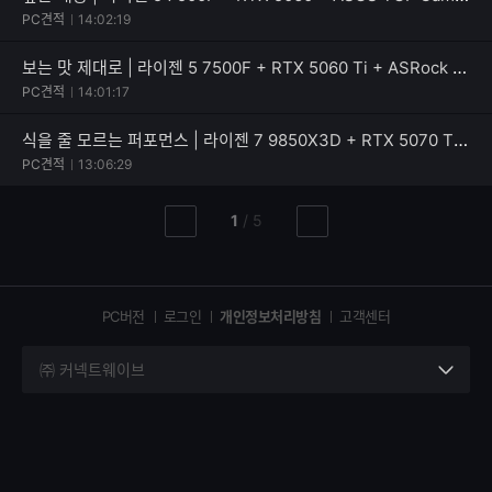
PC견적
14:02:19
보는 맛 제대로 | 라이젠 5 7500F + RTX 5060 Ti + ASRock B650M PG Riptide WiFi White
PC견적
14:01:17
식을 줄 모르는 퍼포먼스 | 라이젠 7 9850X3D + RTX 5070 Ti + Apacer DDR5-5200 CL40 NOX RGB BLACK
PC견적
13:06:29
현
총
1
/
5
이
다
재
페
전
음
페
페
페
이
이
이
이
지
지
지
PC버전
로그인
개인정보처리방침
고객센터
지
㈜ 커넥트웨이브
세
부
정
보
열
기