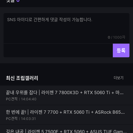
댓글
0
댓
댓
글
글
쓰
입
기
력
현
전
0
/
1000자
재
체
입
입
등록
력
력
한
가
글
능
자
한
최신 조립갤러리
더보기
수
글
자
수
끝내 우위를 잡다 | 라이젠 7 7800X3D + RTX 5060 Ti + 마이크로닉스 Classic II 풀체인지 700W 80PLUS실버
PC견적
14:04:40
한 번에 끝! | 라이젠 7 7700 + RTX 5060 Ti + ASRock B650M Pro X3D
PC견적
14:03:31
깊은 내공 | 라이젠 5 7500F + RTX 5060 + ASUS TUF Gaming B650EM-E WIFI