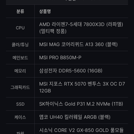
상
등
분류
상품명
록
수
AMD 라이젠7-5세대 7800X3D (라파엘)
CPU
(멀티팩 정품)
MSI MAG 코어리퀴드 A13 360 (블랙)
쿨러/튜닝
MSI PRO B850M-P
메인보드
삼성전자 DDR5-5600 (16GB)
메모리
MSI 지포스 RTX 5070 벤투스 3X OC D7
그래픽카드
12GB
SK하이닉스 Gold P31 M.2 NVMe (1TB)
SSD
앱코 UH40 킬러웨일 ARGB (블랙)
케이스
시소닉 CORE V2 GX-850 GOLD 풀모듈
파워