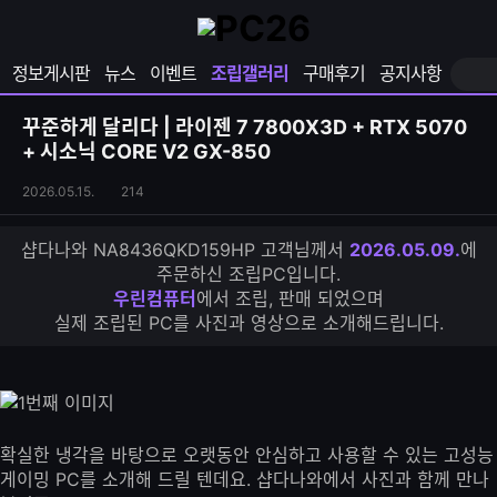
확
샵
마
장
다
이
영
나
페
정보게시판
뉴스
이벤트
조립갤러리
구매후기
공지사항
역
와
이
펼
열
지
쳐
보
기
열
꾸준하게 달리다 | 라이젠 7 7800X3D + RTX 5070
기
기
+ 시소닉 CORE V2 GX-850
조
조
2026.05.15.
214
립
회
갤
수
샵다나와 NA8436QKD159HP 고객님께서
2026.05.09.
에
러
주문하신 조립PC입니다.
리
우린컴퓨터
에서 조립, 판매 되었으며
S
실제 조립된 PC를 사진과 영상으로 소개해드립니다.
N
S
공
유
하
기
확실한 냉각을 바탕으로 오랫동안 안심하고 사용할 수 있는 고성능
게이밍 PC를 소개해 드릴 텐데요. 샵다나와에서 사진과 함께 만나