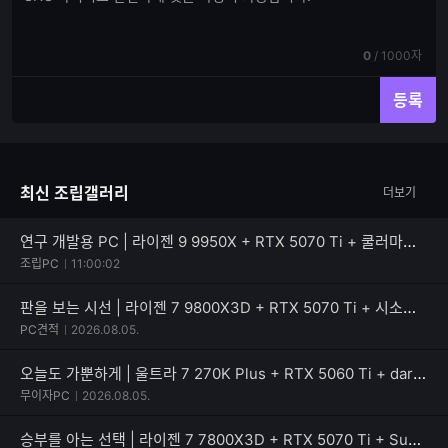
글
글
쓰
입
기
력
현
전
0
/
1000자
재
체
입
입
등록
력
력
한
가
글
능
자
한
최신 조립갤러리
더보기
수
글
자
수
연구 개발용 PC | 라이젠 9 9950X + RTX 5070 Ti + 쿨러마스터 MASTERLIQUID 360 ATMOS II VRM Fan
조립PC
11:00:02
판을 보는 시선 | 라이젠 7 9800X3D + RTX 5070 Ti + 시소닉 NEW FOCUS V4 GX-850
PC견적
2026.08.05.
오늘도 가뿐하게 | 울트라 7 270K Plus + RTX 5060 Ti + darkFlash DPF70 ARGB
무이자PC
2026.08.05.
승부를 아는 선택 | 라이젠 7 7800X3D + RTX 5070 Ti + SuperFlower SF-850F14GE