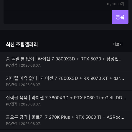
기
력
현
전
0
/
1000자
재
체
입
입
등록
력
력
한
가
글
능
자
한
최신 조립갤러리
더보기
수
글
자
수
숨 돌릴 틈 없이 | 라이젠 7 9800X3D + RTX 5070 + 삼성전자 990 PRO
PC견적
2026.08.07.
기다릴 이유 없이 | 라이젠 7 7800X3D + RX 9070 XT + darkFlash 퍼펙트모스트 850W 80PLUS골드
PC견적
2026.08.07.
실력을 쑥쑥 | 라이젠 7 7800X3D + RTX 5060 Ti + GeIL DDR5-5600 CL46 PRISTINE V
PC견적
2026.08.07.
물오른 감각 | 울트라 7 270K Plus + RTX 5060 Ti + ASRock B860 Rock WiFi 7
PC견적
2026.08.07.