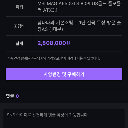
MSI MAG A650GLS 80PLUS골드 풀모듈
파워
러 ATX3.1
샵다나와 기본조립 + 1년 전국 무상 방문 출
조립비
장AS (1대분)
2,808,000
원
합계
* 총 견적 합계는 주문 당시의 가격으로, 현재 가격과 다를 수 있습니다.
사양변경 및 구매하기
댓글
0
댓
댓
글
글
쓰
입