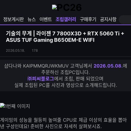
확
샵
마
장
다
이
영
나
페
정보게시판
뉴스
이벤트
조립갤러리
구매후기
공지사항
역
와
이
펼
열
지
쳐
보
기
열
기술의 무게 | 라이젠 7 7800X3D + RTX 5060 Ti +
기
기
ASUS TUF Gaming B650EM-E WIFI
조
조
2026.05.18.
178
립
회
갤
수
샵다나와 KAIPMMQRJWKMUV 고객님께서
2026.05.08.
에
러
주문하신 조립PC입니다.
리
㈜피씨블로그
에서 조립, 판매 되었으며
S
실제 조립된 PC를 사진과 영상으로 소개해드립니다.
N
S
공
유
하
기
게이밍의 성능을 월등히 높여줄 CPU로 체급 이상의 효율을 뽑아
낸 구성인데요! 준비한 사진으로 자세히 살펴보시죠.