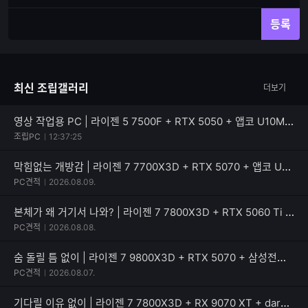
재
체
입
입
등록
력
력
한
가
글
능
자
한
최신 조립갤러리
더보기
수
글
자
수
영상 작업용 PC | 라이젠 5 7500F + RTX 5050 + 앱코 U10M 큐빅 라이트
조립PC
12:37:25
막힘없는 개방감 | 라이젠 7 7700X3D + RTX 5070 + 앱코 UD51 엑시드 ARGB BTF
PC견적
2026.08.09.
본체가 왜 거기서 나와? | 라이젠 7 7800X3D + RTX 5060 Ti + PATRIOT SIGNATURE PREMIUM EVO
PC견적
2026.08.08.
숨 돌릴 틈 없이 | 라이젠 7 9800X3D + RTX 5070 + 삼성전자 990 PRO
PC견적
2026.08.07.
기다릴 이유 없이 | 라이젠 7 7800X3D + RX 9070 XT + darkFlash 퍼펙트모스트 850W 80PLUS골드