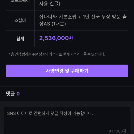
소프트웨어
자용 한글)
샵다나와 기본조립 + 1년 전국 무상 방문 출
조립비
장AS (1대분)
2,536,000
원
합계
* 총 견적 합계는 주문 당시의 가격으로, 현재 가격과 다를 수 있습니다.
사양변경 및 구매하기
댓글
0
댓
댓
글
글
쓰
입
기
력
현
전
0
/
1000자