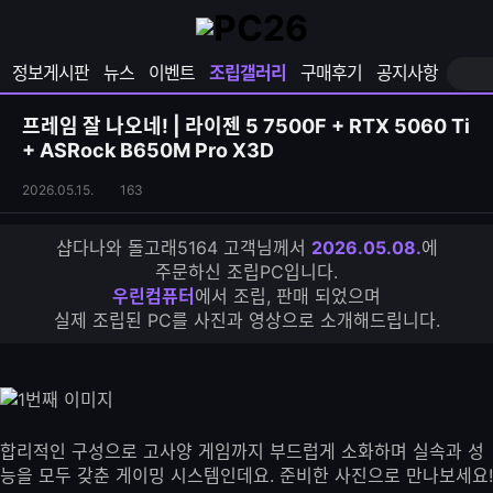
확
샵
마
장
다
이
영
나
페
정보게시판
뉴스
이벤트
조립갤러리
구매후기
공지사항
역
와
이
펼
열
지
쳐
보
기
열
프레임 잘 나오네! | 라이젠 5 7500F + RTX 5060 Ti
기
기
+ ASRock B650M Pro X3D
조
조
2026.05.15.
163
립
회
갤
수
샵다나와 돌고래5164 고객님께서
2026.05.08.
에
러
주문하신 조립PC입니다.
리
우린컴퓨터
에서 조립, 판매 되었으며
S
실제 조립된 PC를 사진과 영상으로 소개해드립니다.
N
S
공
유
하
기
합리적인 구성으로 고사양 게임까지 부드럽게 소화하며 실속과 성
능을 모두 갖춘 게이밍 시스템인데요. 준비한 사진으로 만나보세요!