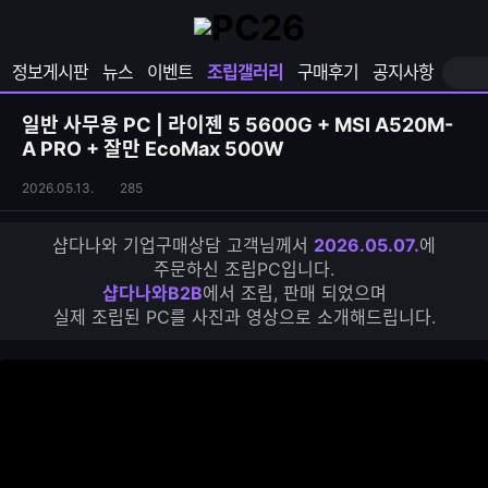
확
샵
마
장
다
이
영
나
페
정보게시판
뉴스
이벤트
조립갤러리
구매후기
공지사항
역
와
이
펼
열
지
쳐
보
기
열
일반 사무용 PC | 라이젠 5 5600G + MSI A520M-
기
기
A PRO + 잘만 EcoMax 500W
조
조
2026.05.13.
285
립
회
갤
수
샵다나와 기업구매상담 고객님께서
2026.05.07.
에
러
주문하신 조립PC입니다.
리
샵다나와B2B
에서 조립, 판매 되었으며
S
실제 조립된 PC를 사진과 영상으로 소개해드립니다.
N
S
공
유
하
기