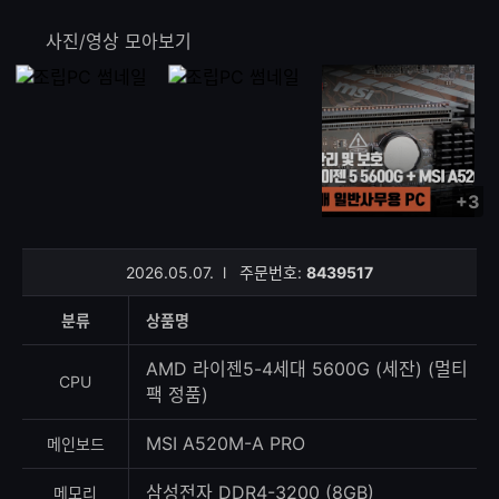
사진/영상 모아보기
+3
사
진/
영
2026.05.07.
l
주문번호:
8439517
상
등
분류
상품명
록
수
AMD 라이젠5-4세대 5600G (세잔) (멀티
CPU
팩 정품)
MSI A520M-A PRO
메인보드
삼성전자 DDR4-3200 (8GB)
메모리