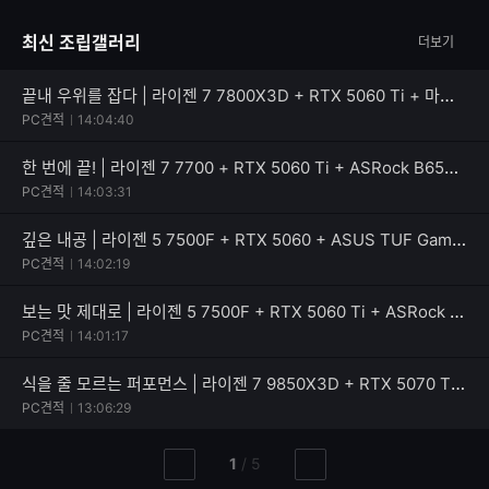
글
능
자
한
최신 조립갤러리
더보기
수
글
자
수
끝내 우위를 잡다 | 라이젠 7 7800X3D + RTX 5060 Ti + 마이크로닉스 Classic II 풀체인지 700W 80PLUS실버
PC견적
14:04:40
한 번에 끝! | 라이젠 7 7700 + RTX 5060 Ti + ASRock B650M Pro X3D
PC견적
14:03:31
깊은 내공 | 라이젠 5 7500F + RTX 5060 + ASUS TUF Gaming B650EM-E WIFI
PC견적
14:02:19
보는 맛 제대로 | 라이젠 5 7500F + RTX 5060 Ti + ASRock B650M PG Riptide WiFi White
PC견적
14:01:17
식을 줄 모르는 퍼포먼스 | 라이젠 7 9850X3D + RTX 5070 Ti + Apacer DDR5-5200 CL40 NOX RGB BLACK
PC견적
13:06:29
현
총
1
/
5
이
다