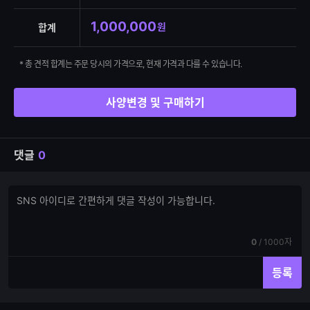
1,000,000
원
합계
* 총 견적 합계는 주문 당시의 가격으로, 현재 가격과 다를 수 있습니다.
사양변경 및 구매하기
댓글
0
댓
댓
글
글
쓰
입
기
력
현
전
0
/
1000자
재
체
입
입
등록
력
력
한
가