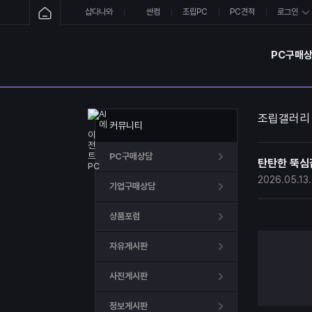
샵다나와
싼컴
조립PC
PC견적
로그인
PC구매
조립갤러리
커뮤니티
PC구매상담
탄탄한 뚝심같이
2026.05.13.
기업구매상담
상품포럼
자유게시판
사진게시판
정보게시판