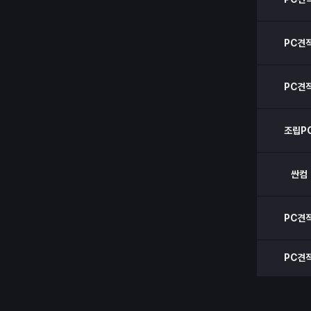
PC견
PC견
조립P
싼컴
PC견
PC견