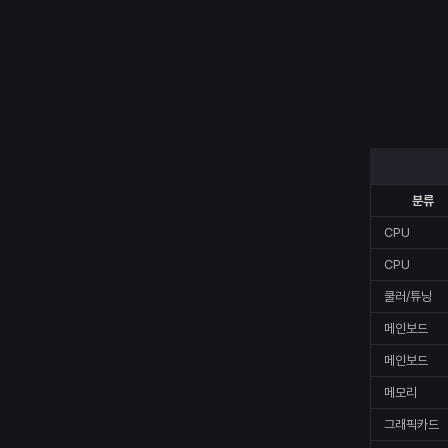
분류
CPU
CPU
쿨러/튜닝
메인보드
메인보드
메모리
그래픽카드