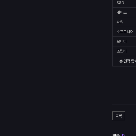
SSD
케이스
파워
소프트웨어
모니터
조립비
총 견적 합
목록
댓글
0