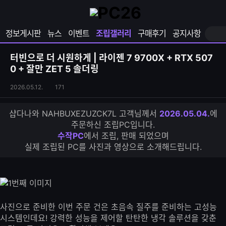
확
샵
마
장
다
이
영
나
페
정보게시판
뉴스
이벤트
조립갤러리
구매후기
공지사항
역
와
이
펼
열
지
쳐
보
기
열
터빈으로 더 시원하게 | 라이젠 7 9700X + RTX 507
기
기
0 + 잘만 ZET 5 솔더링
조
조
2026.05.12.
171
립
회
갤
수
샵다나와 NAHBUXEZUZCK7L 고객님께서
2026.05.04.
에
러
주문하신 조립PC입니다.
리
수작PC
에서 조립, 판매 되었으며
S
실제 조립된 PC를 사진과 영상으로 소개해드립니다.
N
S
공
유
하
기
사진으로 준비한 이번 주문 건은 초음속 질주를 준비하는 고성능
시스템인데요! 강력한 성능을 제어할 탄탄한 냉각 솔루션을 갖춘