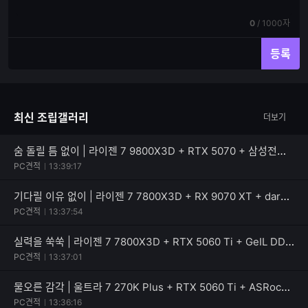
쓰
입
기
력
현
전
0
/
1000자
재
체
입
입
등록
력
력
한
가
글
능
자
한
최신 조립갤러리
더보기
수
글
자
수
숨 돌릴 틈 없이 | 라이젠 7 9800X3D + RTX 5070 + 삼성전자 990 PRO
PC견적
13:39:17
기다릴 이유 없이 | 라이젠 7 7800X3D + RX 9070 XT + darkFlash 퍼펙트모스트 850W 80PLUS골드
PC견적
13:37:54
실력을 쑥쑥 | 라이젠 7 7800X3D + RTX 5060 Ti + GeIL DDR5-5600 CL46 PRISTINE V
PC견적
13:37:01
물오른 감각 | 울트라 7 270K Plus + RTX 5060 Ti + ASRock B860 Rock WiFi 7
PC견적
13:36:16