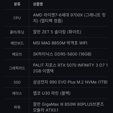
등
분류
상품명
록
수
AMD 라이젠7-6세대 9700X (그래니트 릿
CPU
지) (멀티팩 정품)
잘만 ZET 5 솔더링 (화이트)
쿨러/튜닝
MSI MAG B850M 박격포 WIFI
메인보드
SK하이닉스 DDR5-5600 (16GB)
메모리
PALIT 지포스 RTX 5070 INFINITY 3 D7 1
그래픽카드
2GB 이엠텍
삼성전자 990 EVO Plus M.2 NVMe (1TB)
SSD
앱코 U30 마린 (블랙)
케이스
잘만 GigaMax III 850W 80PLUS브론즈
파워
모듈러 ATX3.1