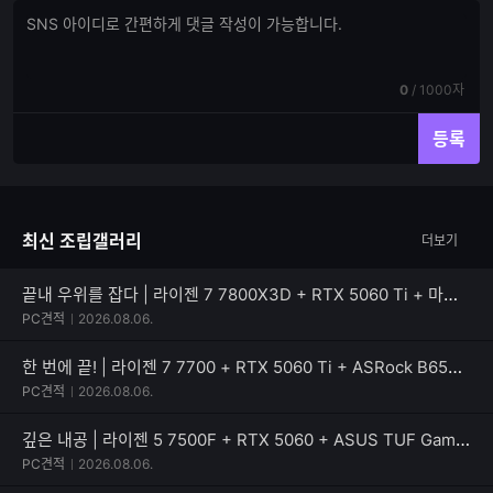
댓
댓
글
글
쓰
입
기
력
현
전
0
/
1000자
재
체
입
입
등록
력
력
한
가
글
능
자
한
최신 조립갤러리
더보기
수
글
자
수
끝내 우위를 잡다 | 라이젠 7 7800X3D + RTX 5060 Ti + 마이크로닉스 Classic II 풀체인지 700W 80PLUS실버
PC견적
2026.08.06.
한 번에 끝! | 라이젠 7 7700 + RTX 5060 Ti + ASRock B650M Pro X3D
PC견적
2026.08.06.
깊은 내공 | 라이젠 5 7500F + RTX 5060 + ASUS TUF Gaming B650EM-E WIFI
PC견적
2026.08.06.