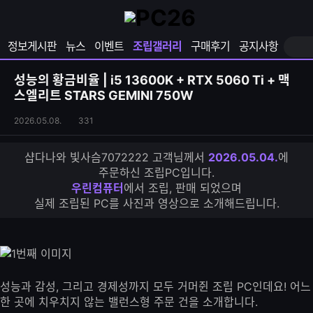
확
샵
마
장
다
이
영
나
페
정보게시판
뉴스
이벤트
조립갤러리
구매후기
공지사항
역
와
이
펼
열
지
쳐
보
기
열
성능의 황금비율 | i5 13600K + RTX 5060 Ti + 맥
기
기
스엘리트 STARS GEMINI 750W
조
조
2026.05.08.
331
립
회
갤
수
샵다나와 빛사슴7072222 고객님께서
2026.05.04.
에
러
주문하신 조립PC입니다.
리
우린컴퓨터
에서 조립, 판매 되었으며
S
실제 조립된 PC를 사진과 영상으로 소개해드립니다.
N
S
공
유
하
기
성능과 감성, 그리고 경제성까지 모두 거머쥔 조립 PC인데요! 어느
한 곳에 치우치지 않는 밸런스형 주문 건을 소개합니다.