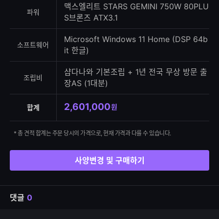
맥스엘리트 STARS GEMINI 750W 80PLU
파워
S브론즈 ATX3.1
Microsoft Windows 11 Home (DSP 64b
소프트웨어
it 한글)
샵다나와 기본조립 + 1년 전국 무상 방문 출
조립비
장AS (1대분)
2,601,000
원
합계
* 총 견적 합계는 주문 당시의 가격으로, 현재 가격과 다를 수 있습니다.
사양변경 및 구매하기
댓글
0