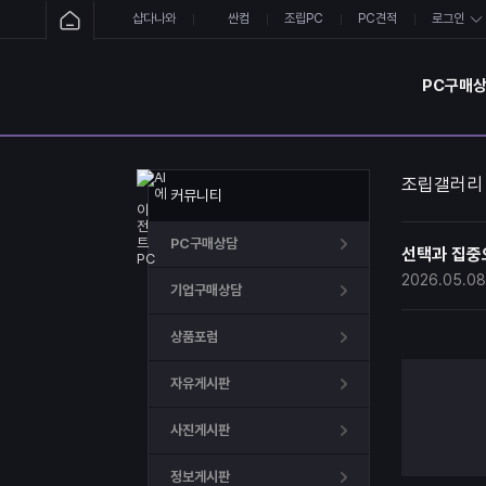
샵다나와
싼컴
조립PC
PC견적
로그인
PC구매
조립갤러리
커뮤니티
PC구매상담
선택과 집중으로
2026.05.08
기업구매상담
상품포럼
자유게시판
사진게시판
정보게시판