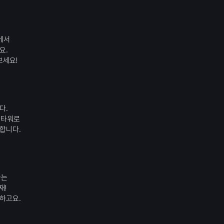
에서
요.
보세요!
다.
들타워로
합니다.
하는
재!
분하고요.