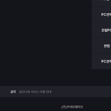
PC견
조립P
싼컴
PC견
공지
샵다나와 서비스 이용 안내
(주)커넥트웨이브