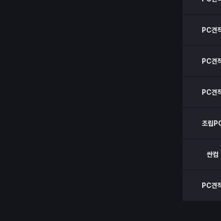
PC견
PC견
PC견
조립P
싼컴
PC견