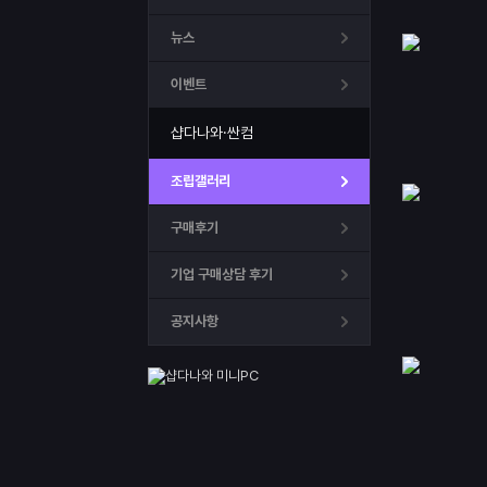
뉴스
이벤트
샵다나와·싼컴
조립갤러리
구매후기
기업 구매상담 후기
공지사항