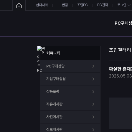
샵다나와
싼컴
조립PC
PC견적
로그인
PC구매
조립갤러리
커뮤니티
PC구매상담
확실한 존재감
2026.05.08
기업구매상담
상품포럼
자유게시판
사진게시판
정보게시판