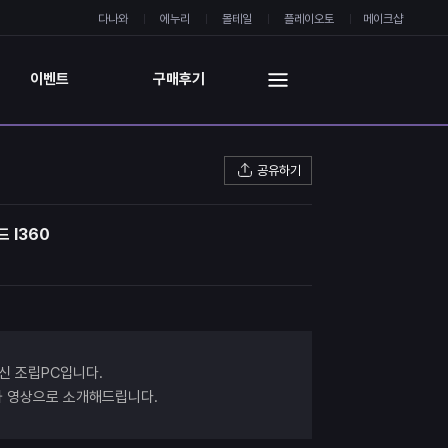
다나와
에누리
몰테일
플레이오토
메이크샵
이벤트
구매후기
공유하기
드 I360
신 조립PC입니다.
과 영상으로 소개해드립니다.