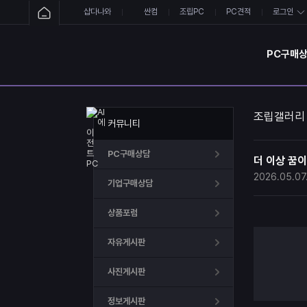
샵다나와
싼컴
조립PC
PC견적
로그인
PC구매
조립갤러리
커뮤니티
PC구매상담
더 이상 꿈이 
2026.05.07
기업구매상담
상품포럼
자유게시판
사진게시판
정보게시판