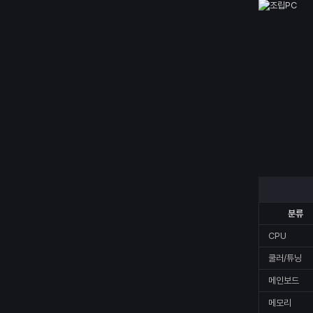
분류
CPU
쿨러/튜닝
메인보드
메모리