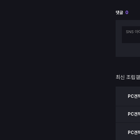
댓글
0
최신 조립
PC견
PC견
PC견