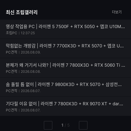
글
능
자
한
최신 조립갤러리
더보기
수
글
자
수
영상 작업용 PC | 라이젠 5 7500F + RTX 5050 + 앱코 U10M 큐빅 라이트
조립PC
12:37:25
막힘없는 개방감 | 라이젠 7 7700X3D + RTX 5070 + 앱코 UD51 엑시드 ARGB BTF
PC견적
2026.08.09.
본체가 왜 거기서 나와? | 라이젠 7 7800X3D + RTX 5060 Ti + PATRIOT SIGNATURE PREMIUM EVO
PC견적
2026.08.08.
숨 돌릴 틈 없이 | 라이젠 7 9800X3D + RTX 5070 + 삼성전자 990 PRO
PC견적
2026.08.07.
기다릴 이유 없이 | 라이젠 7 7800X3D + RX 9070 XT + darkFlash 퍼펙트모스트 850W 80PLUS골드
PC견적
2026.08.07.
현
총
1
/
5
이
다