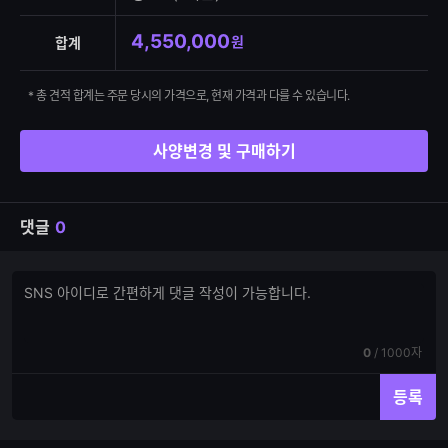
4,550,000
원
합계
* 총 견적 합계는 주문 당시의 가격으로, 현재 가격과 다를 수 있습니다.
사양변경 및 구매하기
댓글
0
댓
댓
글
글
쓰
입
기
력
현
전
0
/
1000자
재
체
입
입
등록
력
력
한
가