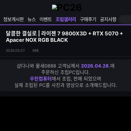
확
샵
마
장
다
이
영
나
페
정보게시판
뉴스
이벤트
조립갤러리
구매후기
공지사항
역
와
이
펼
열
지
쳐
보
기
열
달콤한 결실로 | 라이젠 7 9800X3D + RTX 5070 +
기
기
Apacer NOX RGB BLACK
조
조
2026.05.07.
688
립
회
갤
수
샵다나와 물새0888 고객님께서
2026.04.28.
에
러
주문하신 조립PC입니다.
리
우린컴퓨터
에서 조립, 판매 되었으며
S
실제 조립된 PC를 사진과 영상으로 소개해드립니다.
N
S
공
유
하
기