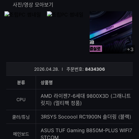
사진/영상 모아보기
+3
사
진/
영
2026.04.28.
l
주문번호:
8434306
상
등
분류
상품명
록
수
AMD 라이젠7-6세대 9800X3D (그래니트
CPU
릿지) (멀티팩 정품)
3RSYS Socoool RC1900N 솔더링 (블랙)
쿨러/튜닝
ASUS TUF Gaming B850M-PLUS WIFI7
메인보드
STCOM