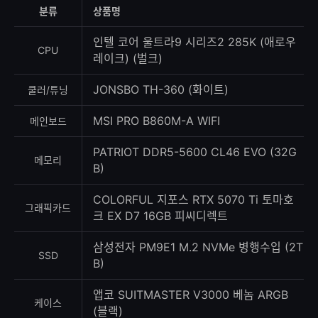
등
분류
상품명
록
수
인텔 코어 울트라9 시리즈2 285K (애로우
CPU
레이크) (벌크)
JONSBO TH-360 (화이트)
쿨러/튜닝
MSI PRO B860M-A WIFI
메인보드
PATRIOT DDR5-5600 CL46 EVO (32G
메모리
B)
COLORFUL 지포스 RTX 5070 Ti 토마호
그래픽카드
크 EX D7 16GB 피씨디렉트
삼성전자 PM9E1 M.2 NVMe 병행수입 (2T
SSD
B)
앱코 SUITMASTER V3000 베놈 ARGB
케이스
(블랙)