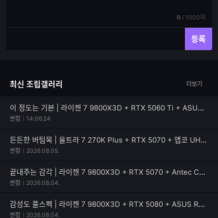
쓰
입
기
력
현
전
0
/
1000자
재
체
입
입
등록
력
력
한
가
글
능
자
한
최신 조립갤러리
더보기
수
글
자
수
이 정도는 기본 | 라이젠 7 9800X3D + RTX 5060 Ti + ASUS TUF Gaming B850M-PLUS II
싼컴
14:06:24
든든한 버팀목 | 울트라 7 270K Plus + RTX 5070 + 앱코 UH40 킬러웨일 ARGB
싼컴
2026.08.05.
끝내주는 감각 | 라이젠 7 9800X3D + RTX 5070 + Antec C8 MESH
싼컴
2026.08.04.
감성도 풀스펙 | 라이젠 7 9800X3D + RTX 5080 + ASUS ROG CROSSHAIR X870E DARK HERO
싼컴
2026.08.04.