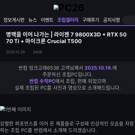
확
샵
마
장
다
이
영
나
페
정보게시판
뉴스
이벤트
조립갤러리
구매후기
공지사항
역
와
이
펼
열
지
쳐
보
기
열
명맥을 이어 나가는 | 라이젠 7 9800X3D + RTX 50
기
기
70 Ti + 마이크론 Crucial T500
조
조
2025.10.29.
2408
립
회
갤
수
싼컴 밍크고래6538 고객님께서
2025.10.19.
에
러
주문하신 조립PC입니다.
리
싼컴 수작PC
에서 조립, 판매 되었으며
S
실제 조립된 PC를 사진과 영상으로 소개해드립니다.
N
S
공
유
하
기
강렬한 퍼포먼스를 이어 온 제품들로 구성돼 인상적인 모습을 자랑
하는 조립 PC를 싼컴에서 소개해 드리겠습니다.