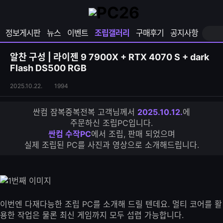
확
샵
마
장
다
이
영
나
페
정보게시판
뉴스
이벤트
조립갤러리
구매후기
공지사항
역
와
이
펼
열
지
쳐
보
기
열
알찬 구성 | 라이젠 9 7900X + RTX 4070 S + dark
기
기
Flash DS500 RGB
조
조
2025.10.22.
1994
립
회
갤
수
싼컴 잠복중복전복 고객님께서
2025.10.12.
에
러
주문하신 조립PC입니다.
리
싼컴 수작PC
에서 조립, 판매 되었으며
S
실제 조립된 PC를 사진과 영상으로 소개해드립니다.
N
S
공
유
하
기
이번엔 다재다능한 조립 PC를 소개해 드릴 텐데요. 멀티 코어를 활
용한 작업은 물론 최신 게임까지 모두 섭렵 가능합니다.