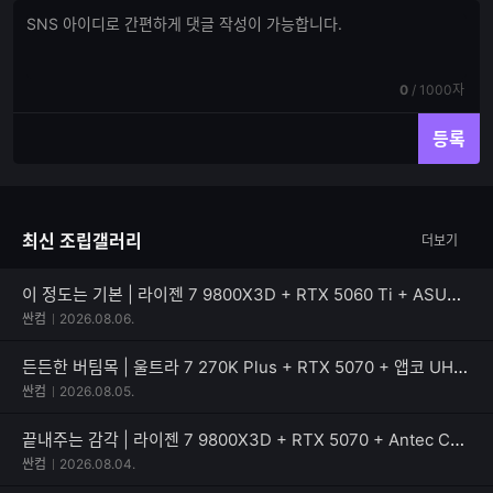
댓
댓
글
글
쓰
입
기
력
현
전
0
/
1000자
재
체
입
입
등록
력
력
한
가
글
능
자
한
최신 조립갤러리
더보기
수
글
자
수
이 정도는 기본 | 라이젠 7 9800X3D + RTX 5060 Ti + ASUS TUF Gaming B850M-PLUS II
싼컴
2026.08.06.
든든한 버팀목 | 울트라 7 270K Plus + RTX 5070 + 앱코 UH40 킬러웨일 ARGB
싼컴
2026.08.05.
끝내주는 감각 | 라이젠 7 9800X3D + RTX 5070 + Antec C8 MESH
싼컴
2026.08.04.