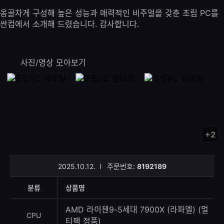
옹골차게 구성해 높은 성능과 매력적인 비주얼을 갖춘 조립 PC를
싼컴에서 소개해 드렸습니다. 감사합니다.
사진/영상 모아보기
+2
사
진/
영
2025.10.12.
l
주문번호:
8192189
상
등
분류
상품명
록
수
AMD 라이젠9-5세대 7900X (라파엘) (멀
CPU
티팩 정품)