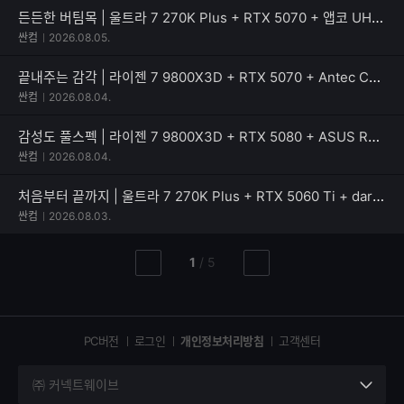
든든한 버팀목 | 울트라 7 270K Plus + RTX 5070 + 앱코 UH40 킬러웨일 ARGB
싼컴
2026.08.05.
끝내주는 감각 | 라이젠 7 9800X3D + RTX 5070 + Antec C8 MESH
싼컴
2026.08.04.
감성도 풀스펙 | 라이젠 7 9800X3D + RTX 5080 + ASUS ROG CROSSHAIR X870E DARK HERO
싼컴
2026.08.04.
처음부터 끝까지 | 울트라 7 270K Plus + RTX 5060 Ti + darkFlash DLX ULTRA MESH
싼컴
2026.08.03.
현
총
1
/
5
이
다
재
페
전
음
페
페
페
이
이
이
이
지
지
지
PC버전
로그인
개인정보처리방침
고객센터
지
㈜ 커넥트웨이브
세