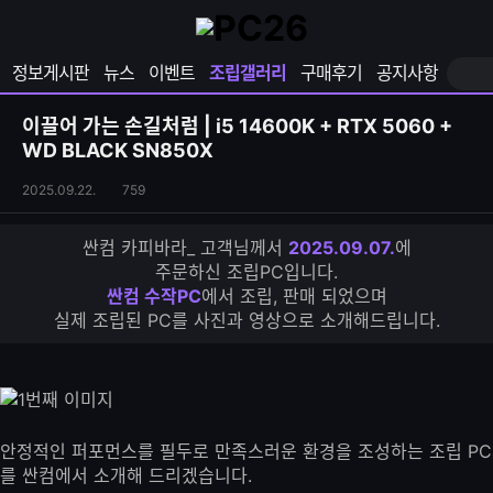
확
샵
마
장
다
이
영
나
페
정보게시판
뉴스
이벤트
조립갤러리
구매후기
공지사항
역
와
이
펼
열
지
쳐
보
기
열
이끌어 가는 손길처럼 | i5 14600K + RTX 5060 +
기
기
WD BLACK SN850X
조
조
2025.09.22.
759
립
회
갤
수
싼컴 카피바라_ 고객님께서
2025.09.07.
에
러
주문하신 조립PC입니다.
리
싼컴 수작PC
에서 조립, 판매 되었으며
S
실제 조립된 PC를 사진과 영상으로 소개해드립니다.
N
S
공
유
하
기
안정적인 퍼포먼스를 필두로 만족스러운 환경을 조성하는 조립 PC
를 싼컴에서 소개해 드리겠습니다.