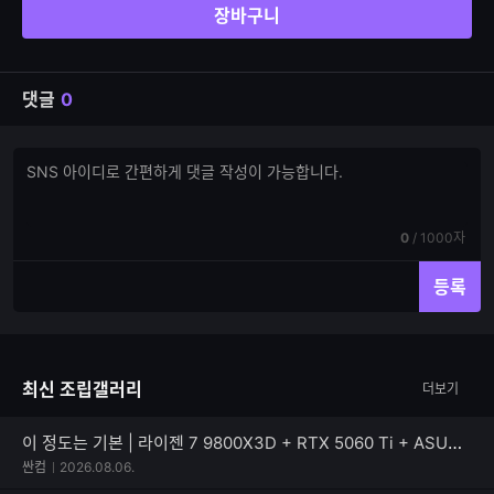
장바구니
댓글
0
댓
댓
글
글
쓰
입
기
력
현
전
0
/
1000자
재
체
입
입
등록
력
력
한
가
글
능
자
한
최신 조립갤러리
더보기
수
글
자
수
이 정도는 기본 | 라이젠 7 9800X3D + RTX 5060 Ti + ASUS TUF Gaming B850M-PLUS II
싼컴
2026.08.06.