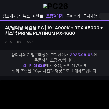
확
샵
마
장
다
이
영
나
페
정보게시판
뉴스
이벤트
조립갤러리
구매후기
공지사항
역
와
이
펼
열
지
쳐
보
기
열
AI/딥러닝 작업용 PC | i9 14900K + RTX A5000 +
기
기
시소닉 PRIME PLATINUM PX-1600
조
조
2025.08.08.
5551
립
회
갤
수
샵다나와 기업구매상담 고객님께서
2025.08.05.
에
러
주문하신 조립PC입니다.
리
샵다나와B2B
에서 조립, 판매 되었으며
S
실제 조립된 PC를 사진과 영상으로 소개해드립니다.
N
S
공
유
하
기