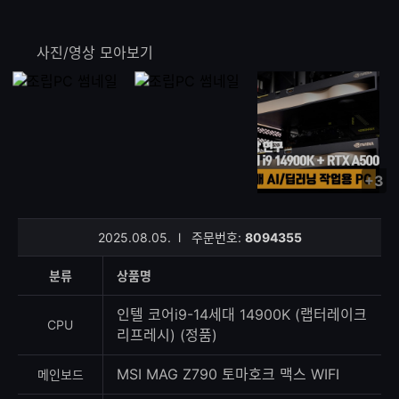
사진/영상 모아보기
+3
사
진/
영
2025.08.05.
l
주문번호:
8094355
상
등
분류
상품명
록
수
인텔 코어i9-14세대 14900K (랩터레이크
CPU
리프레시) (정품)
MSI MAG Z790 토마호크 맥스 WIFI
메인보드