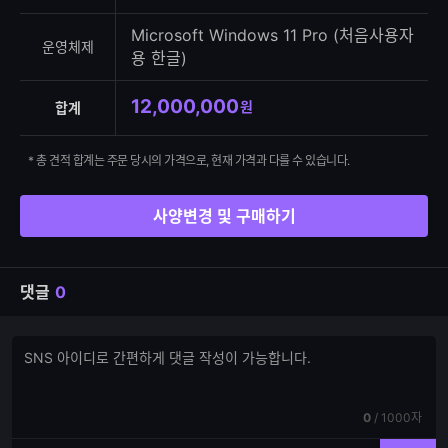
Microsoft Windows 11 Pro (처음사용자
운영체제
용 한글)
12,000,000
원
합계
* 총 견적 합계는 주문 당시의 가격으로, 현재 가격과 다를 수 있습니다.
사양변경 및 구매하기
댓글
0
댓
댓
글
글
쓰
입
기
력
현
전
0
/
1000자
재
체