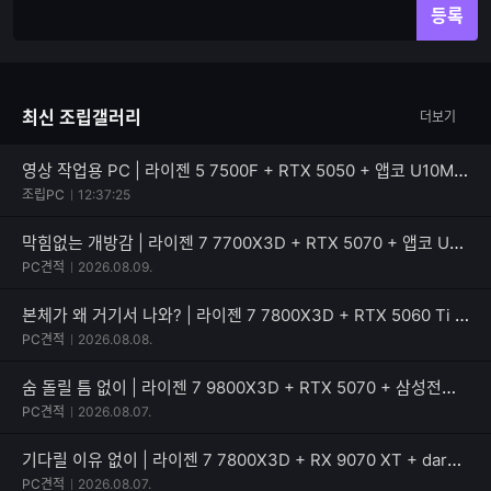
입
입
등록
력
력
한
가
글
능
자
한
최신 조립갤러리
더보기
수
글
자
수
영상 작업용 PC | 라이젠 5 7500F + RTX 5050 + 앱코 U10M 큐빅 라이트
조립PC
12:37:25
막힘없는 개방감 | 라이젠 7 7700X3D + RTX 5070 + 앱코 UD51 엑시드 ARGB BTF
PC견적
2026.08.09.
본체가 왜 거기서 나와? | 라이젠 7 7800X3D + RTX 5060 Ti + PATRIOT SIGNATURE PREMIUM EVO
PC견적
2026.08.08.
숨 돌릴 틈 없이 | 라이젠 7 9800X3D + RTX 5070 + 삼성전자 990 PRO
PC견적
2026.08.07.
기다릴 이유 없이 | 라이젠 7 7800X3D + RX 9070 XT + darkFlash 퍼펙트모스트 850W 80PLUS골드
PC견적
2026.08.07.