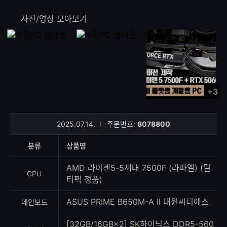
사진/영상 모아보기
+3
사
진/
영
2025.07.14.
l
주문번호:
8078800
상
등
분류
상품명
록
수
AMD 라이젠5-5세대 7500F (라파엘) (멀
CPU
티팩 정품)
ASUS PRIME B650M-A II 대원씨티에스
메인보드
[32GB/16GB×2] SK하이닉스 DDR5-560