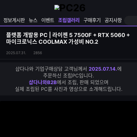
확
샵
마
장
다
이
영
나
페
정보게시판
뉴스
이벤트
조립갤러리
구매후기
공지사항
역
와
이
펼
열
지
쳐
보
기
열
플랫폼 개발용 PC | 라이젠 5 7500F + RTX 5060 +
기
기
마이크로닉스 COOLMAX 가성비 NO.2
조
조
2025.07.31.
2856
립
회
갤
수
샵다나와 기업구매상담 고객님께서
2025.07.14.
에
러
주문하신 조립PC입니다.
리
샵다나와B2B
에서 조립, 판매 되었으며
S
실제 조립된 PC를 사진과 영상으로 소개해드립니다.
N
S
공
유
하
기