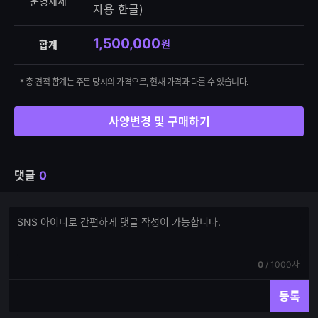
운영체제
자용 한글)
1,500,000
원
합계
* 총 견적 합계는 주문 당시의 가격으로, 현재 가격과 다를 수 있습니다.
사양변경 및 구매하기
댓글
0
댓
댓
글
글
쓰
입
기
력
현
전
0
/
1000자
재
체
입
입
등록
력
력