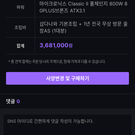
마이크로닉스 Classic II 풀체인지 800W 8
파워
0PLUS브론즈 ATX3.1
샵다나와 기본조립 + 1년 전국 무상 방문 출
조립비
장AS (1대분)
3,681,000
원
합계
* 총 견적 합계는 주문 당시의 가격으로, 현재 가격과 다를 수 있습니다.
사양변경 및 구매하기
댓글
0
댓
댓
글
글
쓰
입