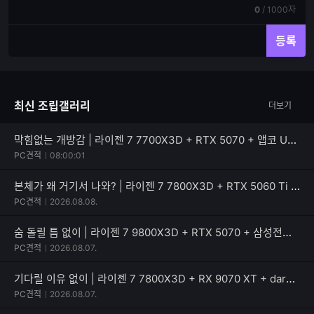
기
력
현
전
0
/
1000자
재
체
입
입
등록
력
력
한
가
글
능
자
한
최신 조립갤러리
더보기
수
글
자
수
막힘없는 개방감 | 라이젠 7 7700X3D + RTX 5070 + 앱코 UD51 엑시드 ARGB BTF
PC견적
08:00:01
본체가 왜 거기서 나와? | 라이젠 7 7800X3D + RTX 5060 Ti + PATRIOT SIGNATURE PREMIUM EVO
PC견적
2026.08.08.
숨 돌릴 틈 없이 | 라이젠 7 9800X3D + RTX 5070 + 삼성전자 990 PRO
PC견적
2026.08.07.
기다릴 이유 없이 | 라이젠 7 7800X3D + RX 9070 XT + darkFlash 퍼펙트모스트 850W 80PLUS골드
PC견적
2026.08.07.