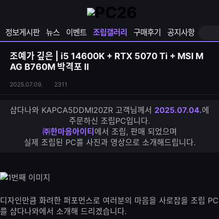
확
샵
마
장
다
이
영
나
페
정보게시판
뉴스
이벤트
조립갤러리
구매후기
공지사항
역
와
이
펼
열
지
쳐
보
기
열
조예가 깊은 | i5 14600K + RTX 5070 Ti + MSI M
기
기
AG B760M 박격포 II
조
조
2025.07.09.
2311
립
회
갤
수
샵다나와 KAPCA5DDMI20ZR 고객님께서
2025.07.04.
에
러
주문하신 조립PC입니다.
리
㈜한마음아이티
에서 조립, 판매 되었으며
S
실제 조립된 PC를 사진과 영상으로 소개해드립니다.
N
S
공
유
하
기
디자인만큼 화려한 퍼포먼스로 여러분의 마음을 사로잡을 조립 PC
를 샵다나와에서 소개해 드리겠습니다.