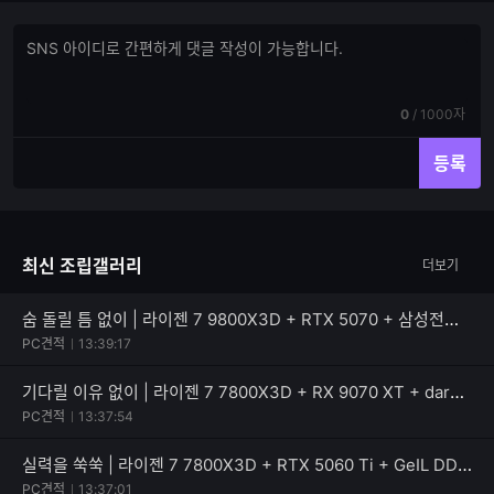
댓
댓
글
글
쓰
입
기
력
현
전
0
/
1000자
재
체
입
입
등록
력
력
한
가
글
능
자
한
최신 조립갤러리
더보기
수
글
자
수
숨 돌릴 틈 없이 | 라이젠 7 9800X3D + RTX 5070 + 삼성전자 990 PRO
PC견적
13:39:17
기다릴 이유 없이 | 라이젠 7 7800X3D + RX 9070 XT + darkFlash 퍼펙트모스트 850W 80PLUS골드
PC견적
13:37:54
실력을 쑥쑥 | 라이젠 7 7800X3D + RTX 5060 Ti + GeIL DDR5-5600 CL46 PRISTINE V
PC견적
13:37:01