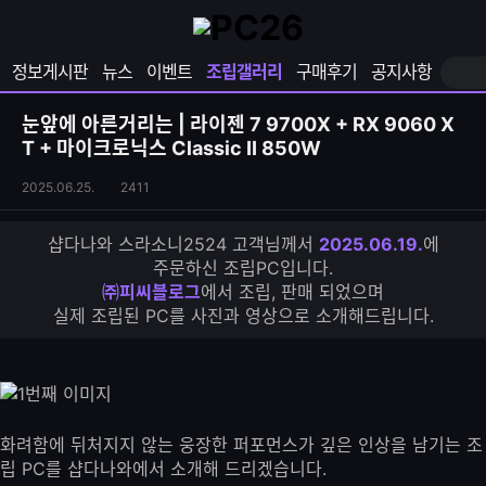
확
샵
마
장
다
이
영
나
페
정보게시판
뉴스
이벤트
조립갤러리
구매후기
공지사항
역
와
이
펼
열
지
쳐
보
기
열
눈앞에 아른거리는 | 라이젠 7 9700X + RX 9060 X
기
기
T + 마이크로닉스 Classic II 850W
조
조
2025.06.25.
2411
립
회
갤
수
샵다나와 스라소니2524 고객님께서
2025.06.19.
에
러
주문하신 조립PC입니다.
리
㈜피씨블로그
에서 조립, 판매 되었으며
S
실제 조립된 PC를 사진과 영상으로 소개해드립니다.
N
S
공
유
하
기
화려함에 뒤처지지 않는 웅장한 퍼포먼스가 깊은 인상을 남기는 조
립 PC를 샵다나와에서 소개해 드리겠습니다.