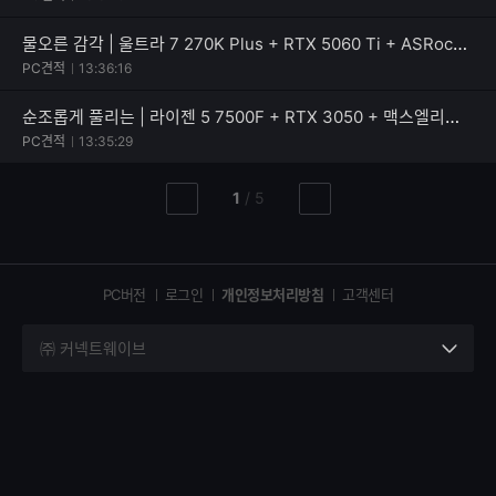
물오른 감각 | 울트라 7 270K Plus + RTX 5060 Ti + ASRock B860 Rock WiFi 7
PC견적
13:36:16
순조롭게 풀리는 | 라이젠 5 7500F + RTX 3050 + 맥스엘리트 MAXWELL RENAS 600W 80PLUS스탠다드
PC견적
13:35:29
현
총
1
/
5
이
다
재
페
전
음
페
페
페
이
이
이
이
지
지
지
PC버전
로그인
개인정보처리방침
고객센터
지
㈜ 커넥트웨이브
세
부
정
보
열
기