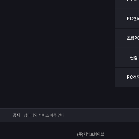
PC견
조립P
싼컴
PC견
공지
샵다나와 서비스 이용 안내
(주)커넥트웨이브