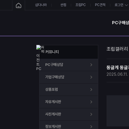
샵다나와
싼컴
조립PC
PC견적
로그인
PC구매
조립갤러리
커뮤니티
PC구매상담
둥글게 둥글게 
2025.06.11.
기업구매상담
상품포럼
자유게시판
사진게시판
정보게시판