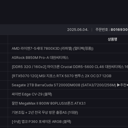
2025.06.04.
주문번호 :
8016930
상품명
AMD 라이젠7-5세대 7800X3D (라파엘) (멀티팩(정품))
ASRock B850M Pro-A 대원씨티에스
[DDR5 32G / 16Gx2] 마이크론 Crucial DDR5-5600 CL46 대원씨티에스 1
[RTX5070 12G] MSI 지포스 RTX 5070 벤투스 2X OC D7 12GB
Seagate 2TB BarraCuda ST2000DM008 (SATA3/7200/256M) ▶추천
싸이번 Edge CV-Z9 (블랙)
잘만 MegaMax II 800W 80PLUS브론즈 ATX3.1
기본조립 + 2년 전국 무상 방문 출장AS (1대분)
[수냉] 앱코 P360 포세이돈 ARGB (블랙)