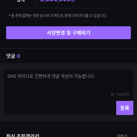
* 총 견적 합계는 주문 당시의 가격으로, 현재 가격과 다를 수 있습니다.
사양변경 및 구매하기
댓글
0
댓
댓
글
글
쓰
입
기
력
현
전
0
/
1000자
재
체
입
입
등록
력
력
한
가
글
능
자
한
최신 조립갤러리
더보기
수
글