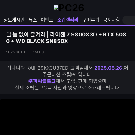
확
샵
마
장
다
이
영
나
페
정보게시판
뉴스
이벤트
조립갤러리
구매후기
공지사항
역
와
이
펼
열
지
쳐
보
기
열
쉴 틈 없이 즐겨라 | 라이젠 7 9800X3D + RTX 508
기
기
0 + WD BLACK SN850X
조
조
2025.06.01.
15800
립
회
갤
수
샵다나와 KAIH29KX3U87ED 고객님께서
2025.05.26.
에
러
주문하신 조립PC입니다.
리
㈜피씨블로그
에서 조립, 판매 되었으며
S
실제 조립된 PC를 사진과 영상으로 소개해드립니다.
N
S
공
유
하
기