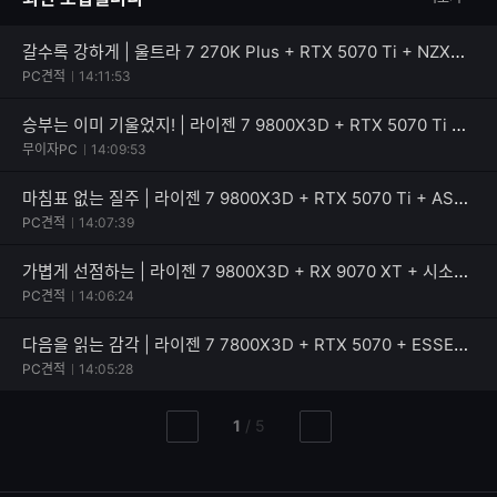
자
수
갈수록 강하게 | 울트라 7 270K Plus + RTX 5070 Ti + NZXT H7 Flow RGB V2
PC견적
14:11:53
승부는 이미 기울었지! | 라이젠 7 9800X3D + RTX 5070 Ti + 삼성전자 990 EVO Plus
무이자PC
14:09:53
마침표 없는 질주 | 라이젠 7 9800X3D + RTX 5070 Ti + ASUS TUF Gaming B650M-PLUS WIFI
PC견적
14:07:39
가볍게 선점하는 | 라이젠 7 9800X3D + RX 9070 XT + 시소닉 NEW FOCUS V4 GX-850
PC견적
14:06:24
다음을 읽는 감각 | 라이젠 7 7800X3D + RTX 5070 + ESSENCORE KLEVV CRAS C910G
PC견적
14:05:28
현
총
1
/
5
이
다
재
페
전
음
페
페
페
이