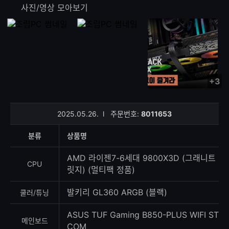
사진/영상 모아보기
+3
사
진/
영
2025.05.26.
l
주문번호:
8011653
상
등
분류
상품명
록
수
AMD 라이젠7-6세대 9800X3D (그래니트
CPU
릿지) (멀티팩 정품)
발키리 GL360 ARGB (블랙)
쿨러/튜닝
ASUS TUF Gaming B850-PLUS WIFI ST
메인보드
COM