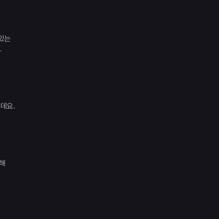
 있는
.
데요.
더해