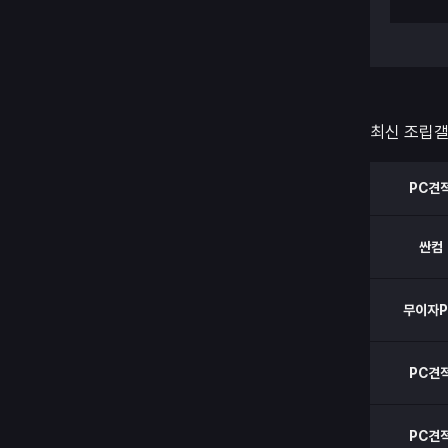
최신 조립
PC견
싼컴
무이자P
PC견
PC견