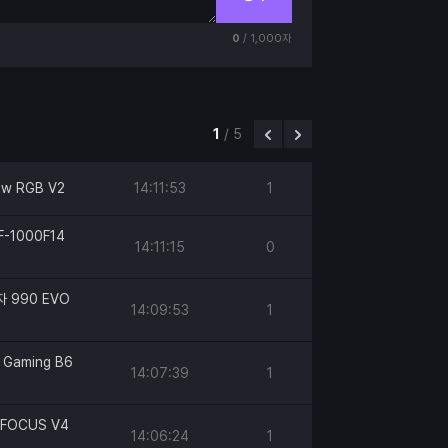
0
/ 1,000자
1
/
5
ow RGB V2
14:11:53
1
F-1000F14
14:11:15
0
자 990 EVO
14:09:53
1
 Gaming B6
14:07:39
1
 FOCUS V4
14:06:24
1