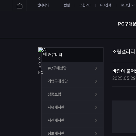
샵다나와
싼컴
조립PC
PC견적
로그인
PC구매
조립갤러리
커뮤니티
PC구매상담
바람이 불어오는
2025.05.29
기업구매상담
상품포럼
자유게시판
사진게시판
정보게시판