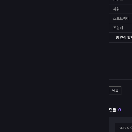
파워
소프트웨어
조립비
총 견적 합
목록
댓글
0