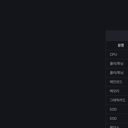
분류
CPU
쿨러/튜닝
쿨러/튜닝
메인보드
메모리
그래픽카드
SSD
SSD
케이스