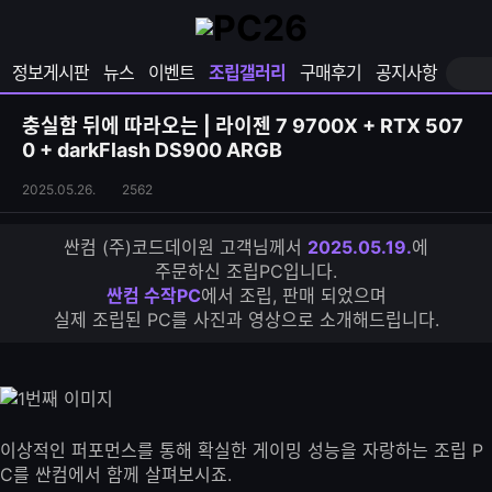
확
샵
마
장
다
이
영
나
페
정보게시판
뉴스
이벤트
조립갤러리
구매후기
공지사항
역
와
이
펼
열
지
쳐
보
기
열
충실함 뒤에 따라오는 | 라이젠 7 9700X + RTX 507
기
기
0 + darkFlash DS900 ARGB
조
조
2025.05.26.
2562
립
회
갤
수
싼컴 (주)코드데이원 고객님께서
2025.05.19.
에
러
주문하신 조립PC입니다.
리
싼컴 수작PC
에서 조립, 판매 되었으며
S
실제 조립된 PC를 사진과 영상으로 소개해드립니다.
N
S
공
유
하
기
이상적인 퍼포먼스를 통해 확실한 게이밍 성능을 자랑하는 조립 P
C를 싼컴에서 함께 살펴보시죠.