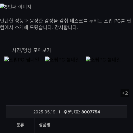
탄탄한 성능과 웅장한 감성을 갖춰 데스크를 누비는 조립 PC를 싼
컴에서 소개해 드렸습니다. 감사합니다.
사진/영상 모아보기
+2
사
진/
영
2025.05.19.
l
주문번호:
8007754
상
등
분류
상품명
록