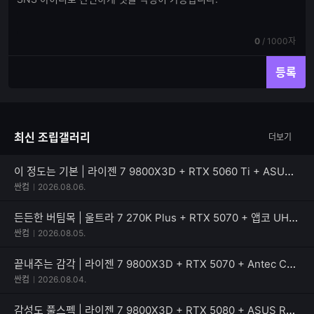
글
글
쓰
입
기
력
현
전
0
/
1000자
재
체
입
입
등록
력
력
한
가
글
능
자
한
최신 조립갤러리
더보기
수
글
자
수
이 정도는 기본 | 라이젠 7 9800X3D + RTX 5060 Ti + ASUS TUF Gaming B850M-PLUS II
싼컴
2026.08.06.
든든한 버팀목 | 울트라 7 270K Plus + RTX 5070 + 앱코 UH40 킬러웨일 ARGB
싼컴
2026.08.05.
끝내주는 감각 | 라이젠 7 9800X3D + RTX 5070 + Antec C8 MESH
싼컴
2026.08.04.
감성도 풀스펙 | 라이젠 7 9800X3D + RTX 5080 + ASUS ROG CROSSHAIR X870E DARK HERO