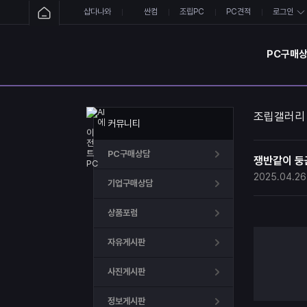
샵다나와
싼컴
조립PC
PC견적
로그인
PC구매
조립갤러리
커뮤니티
PC구매상담
쟁반같이 둥근
2025.04.26
기업구매상담
상품포럼
자유게시판
사진게시판
정보게시판