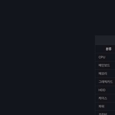
분류
CPU
메인보드
메모리
그래픽카드
HDD
케이스
파워
조립비