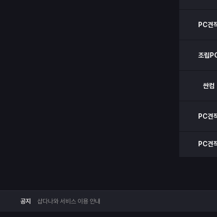
PC견
조립P
싼컴
PC견
PC견
공지
샵다나와 서비스 이용 안내