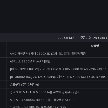
2025.04.17.
주문번호 :
7963181
상품명
AMD 라이젠7-6세대 9800X3D (그래니트 릿지) (멀티팩(정품))
ASRock B850M Pro-A 에즈윈
[DDR5 32G / 16Gx2] 마이크론 Crucial DDR5-5600 CL46 대원씨티에스 1
[RTX5080 16G] ZOTAC GAMING 지포스 RTX 5080 SOLID OC D7 16G
별도구매 (추가선택가능)
앱코 SUITMASTER M3000 뉴본 ARGB 강화유리 (블랙)
MSI MPG A1000G 80PLUS골드 풀모듈러 ATX3.1
기본조립 + 2년 전국 무상 방문 출장AS (1대분)