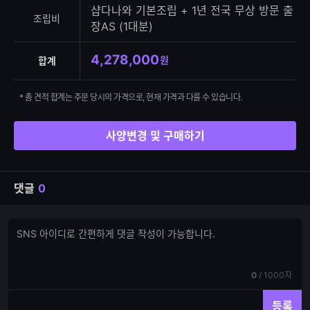
샵다나와 기본조립 + 1년 전국 무상 방문 출
조립비
장AS (1대분)
4,278,000
원
합계
* 총 견적 합계는 주문 당시의 가격으로, 현재 가격과 다를 수 있습니다.
사양변경 및 구매하기
댓글
0
댓
댓
글
글
쓰
입
기
력
현
전
0
/
1000자
재
체
입
입
등록