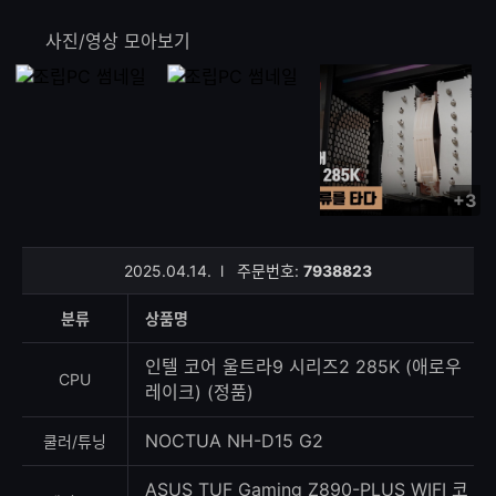
사진/영상 모아보기
+3
사
진/
영
2025.04.14.
l
주문번호:
7938823
상
등
분류
상품명
록
수
인텔 코어 울트라9 시리즈2 285K (애로우
CPU
레이크) (정품)
NOCTUA NH-D15 G2
쿨러/튜닝
ASUS TUF Gaming Z890-PLUS WIFI 코