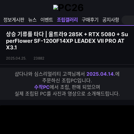
확
샵
마
장
다
이
영
나
페
정보게시판
뉴스
이벤트
조립갤러리
구매후기
공지사항
역
와
이
펼
열
지
쳐
보
기
열
상승 기류를 타다 | 울트라9 285K + RTX 5080 + Su
기
기
perFlower SF-1200F14XP LEADEX VII PRO AT
X3.1
조
조
2025.04.25.
23882
립
회
갤
수
샵다나와 심스리얼리티 고객님께서
2025.04.14.
에
러
주문하신 조립PC입니다.
리
수작PC
에서 조립, 판매 되었으며
S
실제 조립된 PC를 사진과 영상으로 소개해드립니다.
N
S
공
유
하
기