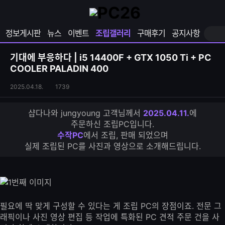
확
샵
마
장
다
이
영
나
페
정보게시판
뉴스
이벤트
조립갤러리
구매후기
공지사항
역
와
이
펼
열
지
쳐
보
기
열
기대에 부응하다 | i5 14400F + GTX 1050 Ti + PC
기
기
COOLER PALADIN 400
조
조
2025.04.18.
1739
립
회
갤
수
샵다나와 jungyoung 고객님께서
2025.04.11.
에
러
주문하신 조립PC입니다.
리
수작PC
에서 조립, 판매 되었으며
S
실제 조립된 PC를 사진과 영상으로 소개해드립니다.
N
S
공
유
하
기
필요에 딱 맞게 구성할 수 있다는 게 조립 PC의 장점이죠. 전문 그
래픽이나 사진 영상 편집 등 작업에 특화된 PC 견적 주문 건을 사