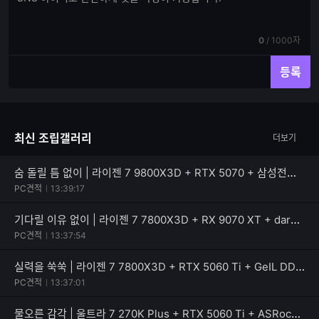
글
글
쓰
입
기
력
현
전
0
/
1000자
재
체
입
입
등록
력
력
한
가
글
능
자
한
최신 조립갤러리
더보기
수
글
자
수
숨 돌릴 틈 없이 | 라이젠 7 9800X3D + RTX 5070 + 삼성전자 990 PRO
PC견적
13:39:17
기다릴 이유 없이 | 라이젠 7 7800X3D + RX 9070 XT + darkFlash 퍼펙트모스트 850W 80PLUS골드
PC견적
13:37:54
실력을 쑥쑥 | 라이젠 7 7800X3D + RTX 5060 Ti + GeIL DDR5-5600 CL46 PRISTINE V
PC견적
13:37:01
물오른 감각 | 울트라 7 270K Plus + RTX 5060 Ti + ASRock B860 Rock WiFi 7