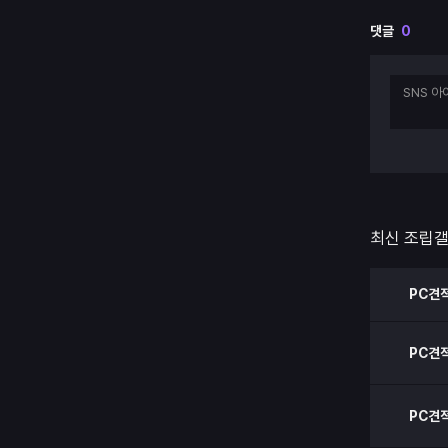
댓글
0
최신 조립
PC견
PC견
PC견