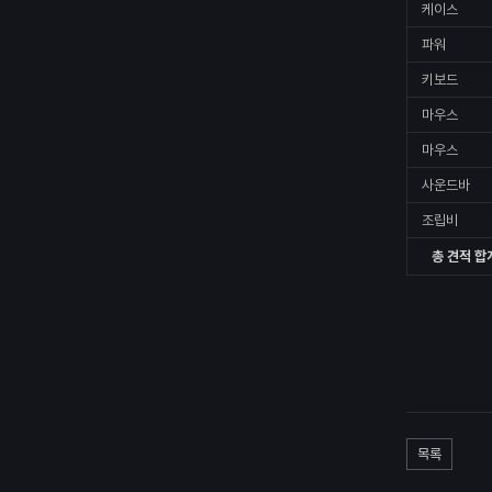
케이스
파워
키보드
마우스
마우스
사운드바
조립비
총 견적 합
목록