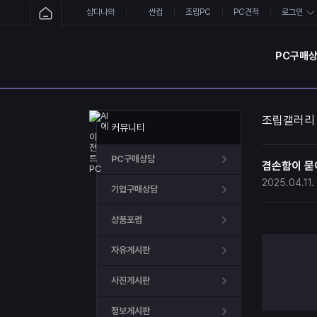
샵다나와
싼컴
조립PC
PC견적
로그인
PC구매
조립갤러리
커뮤니티
PC구매상담
겸손함이 묻어나
2025.04.11.
기업구매상담
상품포럼
자유게시판
사진게시판
정보게시판