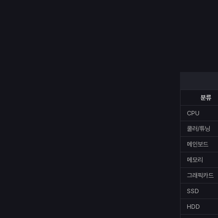
분류
CPU
쿨러/튜닝
메인보드
메모리
그래픽카드
SSD
HDD