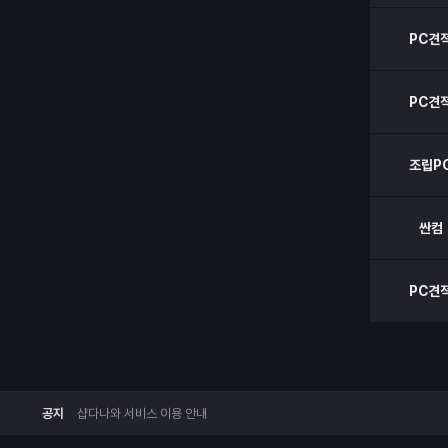
PC견
PC견
조립P
싼컴
PC견
공지
샵다나와 서비스 이용 안내