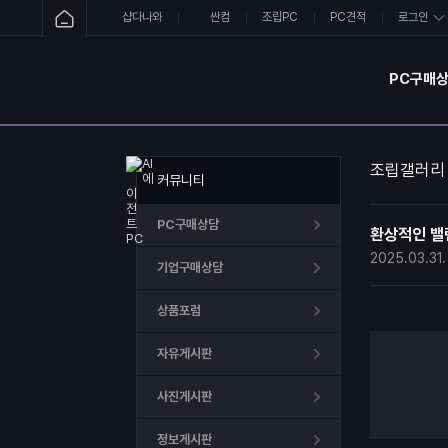
샵다나와
싼컴
조립PC
PC견적
로그인
PC구매
조립갤러리
커뮤니티
PC구매상담
환상적인 밸런스
2025.03.31.
기업구매상담
상품포럼
자유게시판
사진게시판
정보게시판