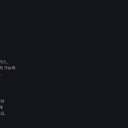
이스,
장착 가능해
.
K와
성해
요.