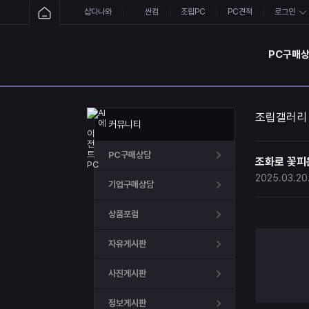
샵다나와
싼컴
조립PC
PC견적
로그인
PC구매
조립갤러리
커뮤니티
PC구매상담
조화로 꽃피운 
2025.03.20
기업구매상담
상품포럼
자유게시판
사진게시판
정보게시판