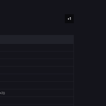
+1
2))