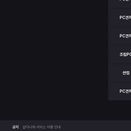
PC견
PC견
조립P
싼컴
PC견
공지
샵다나와 서비스 이용 안내