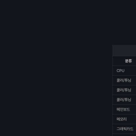
분류
CPU
쿨러/튜닝
쿨러/튜닝
쿨러/튜닝
메인보드
메모리
그래픽카드