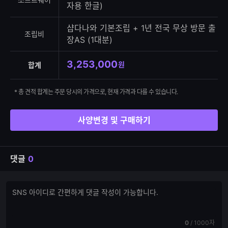
자용 한글)
샵다나와 기본조립 + 1년 전국 무상 방문 출
조립비
장AS (1대분)
3,253,000
원
합계
* 총 견적 합계는 주문 당시의 가격으로, 현재 가격과 다를 수 있습니다.
사양변경 및 구매하기
댓글
0
댓
댓
글
글
쓰
입
기
력
현
전
0
/
1000자