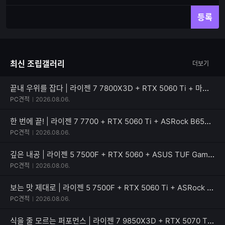
재
체
입
입
등록
력
력
한
가
글
능
자
한
최신 조립갤러리
더보기
수
글
자
수
끝내 우위를 잡다 | 라이젠 7 7800X3D + RTX 5060 Ti + 마이크로닉스 Classic II 풀체인지 700W 80PLUS실버
PC견적
2026.08.06.
한 번에 끝! | 라이젠 7 7700 + RTX 5060 Ti + ASRock B650M Pro X3D
PC견적
2026.08.06.
깊은 내공 | 라이젠 5 7500F + RTX 5060 + ASUS TUF Gaming B650EM-E WIFI
PC견적
2026.08.06.
보는 맛 제대로 | 라이젠 5 7500F + RTX 5060 Ti + ASRock B650M PG Riptide WiFi White
PC견적
2026.08.06.
식을 줄 모르는 퍼포먼스 | 라이젠 7 9850X3D + RTX 5070 Ti + Apacer DDR5-5200 CL40 NOX RGB BLACK