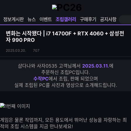
확
샵
마
장
다
이
영
나
페
정보게시판
뉴스
이벤트
조립갤러리
구매후기
공지사항
역
와
이
펼
열
지
쳐
보
기
열
변화는 시작됐다 | i7 14700F + RTX 4060 + 삼성전
기
기
자 990 PRO
조
조
2025.03.20.
707
립
회
갤
수
샵다나와 사자0535 고객님께서
2025.03.11.
에
러
주문하신 조립PC입니다.
리
수작PC
에서 조립, 판매 되었으며
S
실제 조립된 PC를 사진과 영상으로 소개해드립니다.
N
S
공
유
하
기
게임은 물론 작업까지, 모든 용도에서 뛰어난 성능을 자랑하는 최
적의 조립 시스템을 지금 만나보세요!