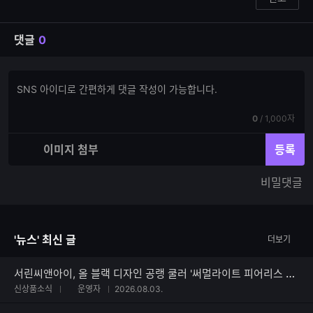
댓글
0
댓
댓
글
글
쓰
입
기
현
전
0
/
1,000자
력
재
체
입
입
이미지 첨부
등록
력
력
한
가
비밀댓글
글
능
자
한
수
글
자
'뉴스' 최신 글
더보기
수
서린씨앤아이, 올 블랙 디자인 공랭 쿨러 '써멀라이트 피어리스 어쌔신 120 SE V3 블랙' 출시
신상품소식
운영자
2026.08.03.