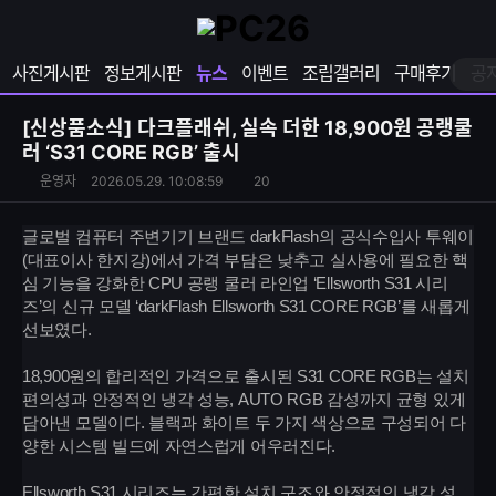
확
샵
마
장
다
이
영
나
페
사진게시판
정보게시판
뉴스
이벤트
조립갤러리
구매후기
공
역
와
이
펼
열
지
쳐
보
기
열
[신상품소식]
다크플래쉬, 실속 더한 18,900원 공랭쿨
기
기
러 ‘S31 CORE RGB’ 출시
S
운
조
운영자
2026.05.29. 10:08:59
20
N
영
회
S
자
수
글로벌 컴퓨터 주변기기 브랜드 darkFlash의 공식수입사 투웨이
공
(대표이사 한지강)에서 가격 부담은 낮추고 실사용에 필요한 핵
유
심 기능을 강화한 CPU 공랭 쿨러 라인업 ‘Ellsworth S31 시리
하
즈’의 신규 모델 ‘darkFlash Ellsworth S31 CORE RGB’를 새롭게
기
선보였다.
18,900원의 합리적인 가격으로 출시된 S31 CORE RGB는 설치
편의성과 안정적인 냉각 성능, AUTO RGB 감성까지 균형 있게
담아낸 모델이다. 블랙과 화이트 두 가지 색상으로 구성되어 다
양한 시스템 빌드에 자연스럽게 어우러진다.
Ellsworth S31 시리즈는 간편한 설치 구조와 안정적인 냉각 성