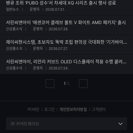
벤큐 조위 ‘PUBG 성수’서 차세대 XQ 시리즈 출시 행사 성료
일반뉴스
운영자
2026.07.31.
서린씨앤아이 '에센코어 클레브 볼트 V 화이트 AMD 패키지' 출시
신상품소식
운영자
2026.07.29.
제이씨현시스템, 초보자도 뚝딱 조립 편의성 극대화한 '기가바이트 EAGLE 360' 쿨러 출시
신상품소식
운영자
2026.07.27.
서린씨앤아이, 리안리 커브드 OLED 디스플레이 적용 수랭 쿨러 하이드로시프트 II 시리즈 출시
신상품소식
운영자
2026.07.24.
현
총
1
/
5
이
다
재
페
전
음
페
페
페
이
이
이
이
지
지
지
PC버전
로그인
개인정보처리방침
고객센터
지
㈜ 커넥트웨이브
세
부