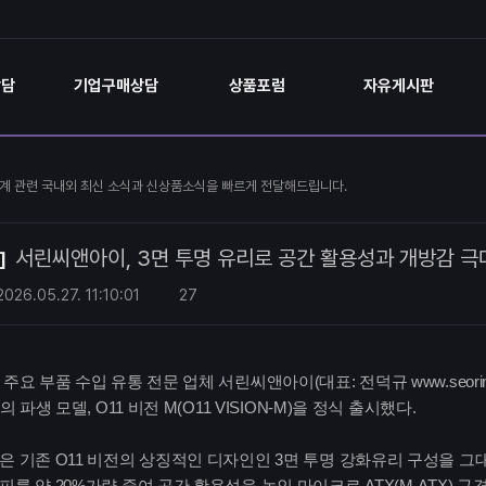
상담
기업구매상담
상품포럼
자유게시판
계 관련 국내외 최신 소식과 신상품소식을 빠르게 전달해드립니다.
서린씨앤아이, 3면 투명 유리로 공간 활용성과 개방감 극대화
]
2026.05.27.
11:10:01
27
주요 부품 수입 유통 전문 업체 서린씨앤아이(대표: 전덕규 www.seorincni
의 파생 모델, O11 비전 M(O11 VISION-M)을 정식 출시했다.
 기존 O11 비전의 상징적인 디자인인 3면 투명 강화유리 구성을 그대로 
를 약 20%가량 줄여 공간 활용성을 높인 마이크로 ATX(M-ATX) 