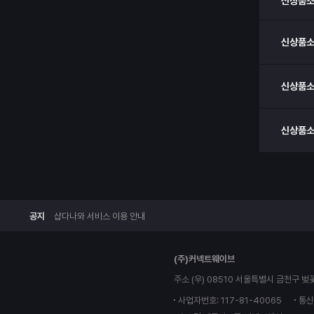
신상품
신상품
신상품
신상품
공지
샵다나와 서비스 이용 안내
(주)커넥트웨이브
주소 (우) 08510 서울특별시 금천구 벚
사업자번호: 117-81-40065
통신