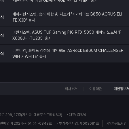
소식
서린씨앤아이 '게일 GEMINI RGB 시리즈' 메모리 출시
제이씨현시스템, 승리 위한 AI 치트키 '기가바이트 B850 AORUS ELI
소식
TE X3D' 출시
비원시스템, ASUS TUF Gaming F16 RTX 5050 게이밍 노트북 'F
소식
X608JHI-TU235' 출시
디앤디컴, 화이트 감성의 메인보드 ‘ASRock B860M CHALLENGER
소식
WIFI 7 WHITE’ 출시
회사소개
이용약관
개인정보
꽃로 298, 17층(가산동, 대륭포스트타워6차)
대표: 김정남
판매업 제2024-서울금천-0848호
부가통신사업: 제003081호
사업자정보확인