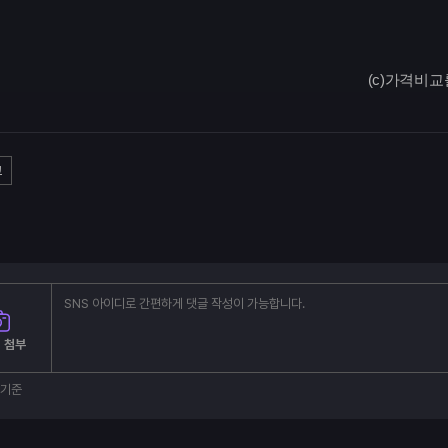
(c)가격비교
고
 첨부
부기준