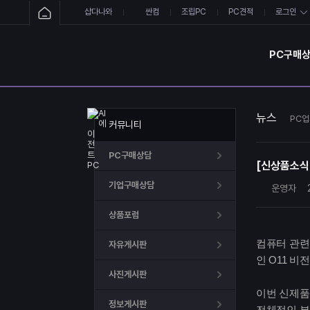
샵다나와
싼컴
조립PC
PC견적
로그인
PC구매
뉴스
PC업
커뮤니티
PC구매상담
[신상품소식
기업구매상담
운영자
상품포럼
컴퓨터 관련 
자유게시판
인 O11 비전
사진게시판
이번 신제품은
정보게시판
전체적인 부피