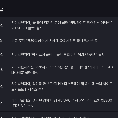
 글
서린씨앤아이, 올 블랙 디자인 공랭 쿨러 '써멀라이트 피어리스 어쌔신 1
소식
20 SE V3 블랙' 출시
스
벤큐 조위 ‘PUBG 성수’서 차세대 XQ 시리즈 출시 행사 성료
소식
서린씨앤아이 '에센코어 클레브 볼트 V 화이트 AMD 패키지' 출시
제이씨현시스템, 초보자도 뚝딱 조립 편의성 극대화한 '기가바이트 EAG
소식
LE 360' 쿨러 출시
서린씨앤아이, 리안리 커브드 OLED 디스플레이 적용 수랭 쿨러 하이드
소식
로시프트 II 시리즈 출시
마이크로닉스, 냉각팬 강화한 sTR5·SP6 수랭 쿨러 ‘실버스톤 XE360
소식
-TR5-V2’ 출시