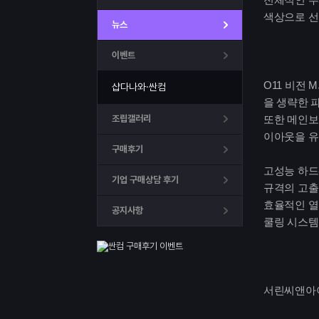
색상으로 선
뉴스
이벤트
O11 비전 
샵다나와·싼컴
을 생략한 
조립갤러리
또한 메인보
이아웃을 유
구매후기
고성능 하드웨
기업 구매상담 후기
규격의 고출
효율적인 열
공지사항
쿨링 시스템
서린씨앤아이