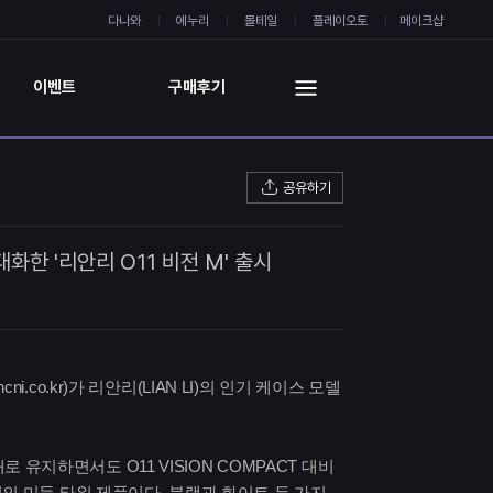
다나와
에누리
몰테일
플레이오토
메이크샵
이벤트
구매후기
공유하기
한 '리안리 O11 비전 M' 출시
.co.kr)가 리안리(LIAN LI)의 인기 케이스 모델
유지하면서도 O11 VISION COMPACT 대비
규격의 미들 타워 제품이다. 블랙과 화이트 두 가지