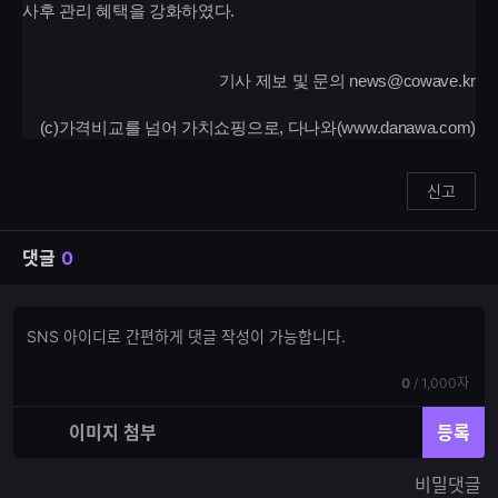
사후 관리 혜택을 강화하였다.
기사 제보 및 문의 news@cowave.kr
(c)가격비교를 넘어 가치쇼핑으로, 다나와(www.danawa.com)
신고
댓글
0
댓
댓
글
글
쓰
입
기
현
전
0
/
1,000자
력
재
체
입
입
이미지 첨부
등록
력
력
한
가
비밀댓글
글
능