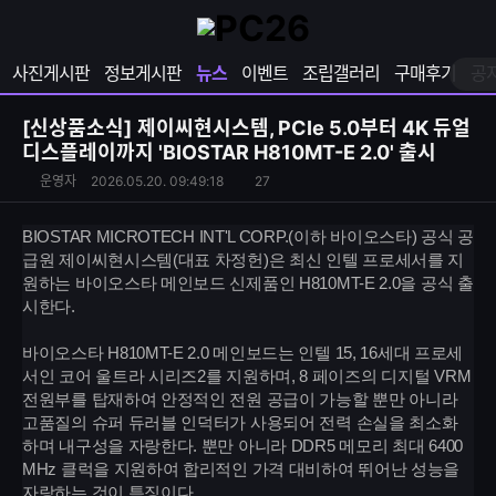
확
샵
마
장
다
이
영
나
페
사진게시판
정보게시판
뉴스
이벤트
조립갤러리
구매후기
공
역
와
이
펼
열
지
쳐
보
기
열
[신상품소식]
제이씨현시스템, PCIe 5.0부터 4K 듀얼
기
기
디스플레이까지 'BIOSTAR H810MT-E 2.0' 출시
S
운
조
운영자
2026.05.20. 09:49:18
27
N
영
회
S
자
수
BIOSTAR MICROTECH INT'L CORP.(이하 바이오스타) 공식 공
공
급원 제이씨현시스템(대표 차정헌)은 최신 인텔 프로세서를 지
유
원하는 바이오스타 메인보드 신제품인 H810MT-E 2.0을 공식 출
하
시한다.
기
바이오스타 H810MT-E 2.0 메인보드는 인텔 15, 16세대 프로세
서인 코어 울트라 시리즈2를 지원하며, 8 페이즈의 디지털 VRM
전원부를 탑재하여 안정적인 전원 공급이 가능할 뿐만 아니라
고품질의 슈퍼 듀러블 인덕터가 사용되어 전력 손실을 최소화
하며 내구성을 자랑한다. 뿐만 아니라 DDR5 메모리 최대 6400
MHz 클럭을 지원하여 합리적인 가격 대비하여 뛰어난 성능을
자랑하는 것이 특징이다.