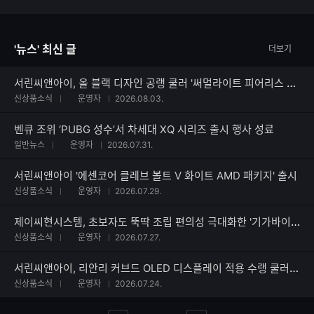
자
한
수
글
자
'뉴스' 최신 글
더보기
수
서린씨앤아이, 올 블랙 디자인 공랭 쿨러 '써멀라이트 피어리스 어쌔신 120 SE V3 블랙' 출시
신상품소식
운영자
2026.08.03.
벤큐 조위 ‘PUBG 성수’서 차세대 XQ 시리즈 출시 행사 성료
일반뉴스
운영자
2026.07.31.
서린씨앤아이 '에센코어 클레브 볼트 V 화이트 AMD 패키지' 출시
신상품소식
운영자
2026.07.29.
제이씨현시스템, 초보자도 뚝딱 조립 편의성 극대화한 '기가바이트 EAGLE 360' 쿨러 출시
신상품소식
운영자
2026.07.27.
서린씨앤아이, 리안리 커브드 OLED 디스플레이 적용 수랭 쿨러 하이드로시프트 II 시리즈 출시
신상품소식
운영자
2026.07.24.