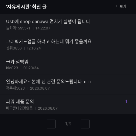
자
'자유게시판' 최신 글
더보기
수
Usb에 shop danawa 런처가 실행이 됩니다
늘카라1595571
14:22:07
그래픽카드업글 하려고 하는데 뭐가 좋을까요
생쥐0856
12:16:24
글카 깜빡임
kie023
01:23:34
안녕하세요~ 본체 펜 관련 문의드립니다 ㅠㅠ
저무새5623
2026.08.07.
파워 제품 문의
1
댓글
배고픈데입맛없음
2026.08.07.
현
총
1
/
5
이
다
재
페
전
음