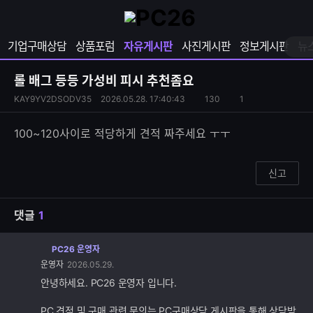
확
샵
마
장
다
이
영
나
페
기업구매상담
상품포럼
자유게시판
사진게시판
정보게시판
뉴
역
와
이
펼
열
지
쳐
보
기
열
롤 배그 등등 가성비 피시 추천좀요
기
기
S
조
KAY9YV2DSODV35
2026.05.28. 17:40:43
130
1
댓
N
회
글
S
수
수
100~120사이로 적당하게 견적 짜주세요 ㅜㅜ
공
유
하
신고
기
댓글
1
PC26 운영자
댓
운영자
2026.05.29.
글
추
안녕하세요. PC26 운영자 입니다.
가
기
PC 견적 및 구매 관련 문의는 PC구매상담 게시판을 통해 상담받