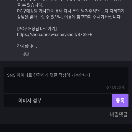
능
을 수 있습니다.
PC구매상담 게시판을 통해 다시 문의 남겨주시면 보다 자세하게
상담을 받아보실 수 있으니, 이용에 참고하여 주시기 바랍니다.
[PC구매상담 바로가기]
https://shop.danawa.com/short/87G2FB
감사합니다.
댓글
댓
댓
글
글
쓰
입
기
현
전
0
/
1,000자
력
재
체
입
입
이미지 첨부
등록
력
력
한
가
비밀댓글
글
능
자
한
수
글