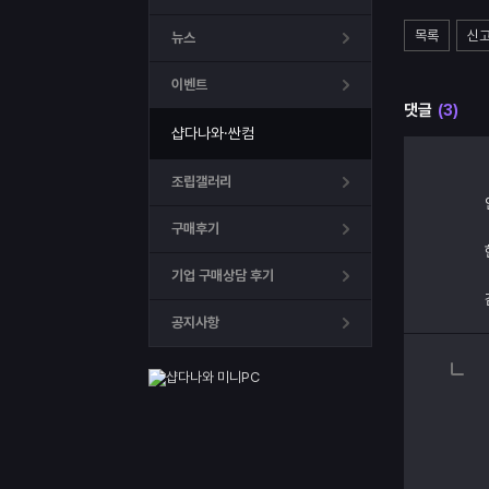
목록
신
뉴스
이벤트
댓글
(3)
샵다나와·싼컴
조립갤러리
구매후기
기업 구매상담 후기
공지사항