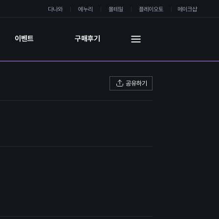
다나와
에누리
몰테일
플레이오토
메이크샵
이벤트
구매후기
공유하기