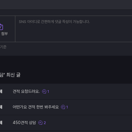
 첨부
부기준
담’ 최신 글
제
견적 요청드려요.
1
제
어떤가요 견적 한번 봐주세요
1
제
450견적 상담
2