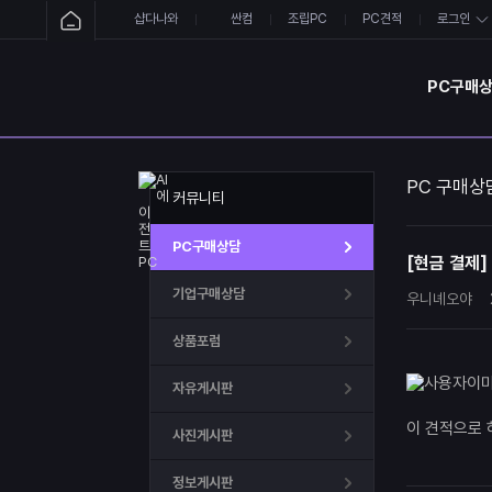
샵다나와
싼컴
조립PC
PC견적
로그인
PC구매
PC 구매상
커뮤니티
PC구매상담
[현금 결제]
기업구매상담
우니녜오야
상품포럼
자유게시판
이 견적으로 
사진게시판
정보게시판