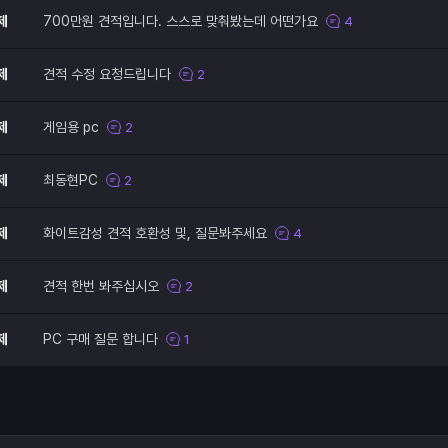
제
700만원 견적입니다. 스스로 맞춰봤는데 어떤가요
4
제
견적 수정 요청드립니다
2
제
게임용 pc
2
제
최동현PC
2
제
화이트감성 견적 호환성 및, 질문봐주세요
4
제
견적 한번 봐주십시오
2
제
PC 구매 질문 합니다
1