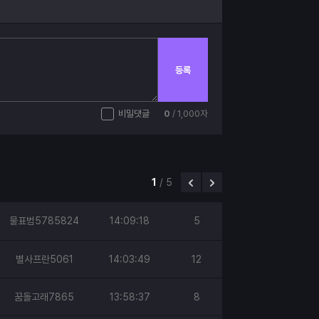
등록
비밀댓글
0
/ 1,000자
1
/
5
물표범5785824
14:09:18
5
별사프란5061
14:03:49
12
꿈돌고래7865
13:58:37
8